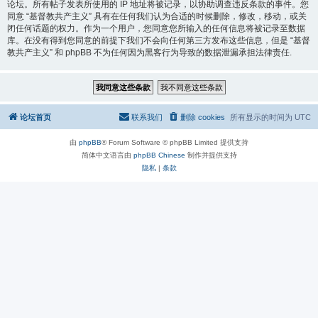
论坛。所有帖子发表所使用的 IP 地址将被记录，以协助调查违反条款的事件。您
同意 “基督教共产主义” 具有在任何我们认为合适的时候删除，修改，移动，或关
闭任何话题的权力。作为一个用户，您同意您所输入的任何信息将被记录至数据
库。在没有得到您同意的前提下我们不会向任何第三方发布这些信息，但是 “基督
教共产主义” 和 phpBB 不为任何因为黑客行为导致的数据泄漏承担法律责任.
论坛首页
联系我们
删除 cookies
所有显示的时间为
UTC
由
phpBB
® Forum Software © phpBB Limited 提供支持
简体中文语言由
phpBB Chinese
制作并提供支持
隐私
|
条款