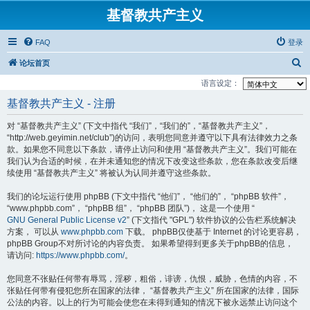
基督教共产主义
FAQ
登录
搜
论坛首页
索
语言设定：
基督教共产主义 - 注册
对 “基督教共产主义” (下文中指代 “我们”，“我们的”，“基督教共产主义”，
“http://web.geyimin.net/club”)的访问，表明您同意并遵守以下具有法律效力之条
款。如果您不同意以下条款，请停止访问和使用 “基督教共产主义”。我们可能在
我们认为合适的时候，在并未通知您的情况下改变这些条款，您在条款改变后继
续使用 “基督教共产主义” 将被认为认同并遵守这些条款。
我们的论坛运行使用 phpBB (下文中指代 “他们”， “他们的”， “phpBB 软件”，
“www.phpbb.com”， “phpBB 组”， “phpBB 团队”)， 这是一个使用 “
GNU General Public License v2
” (下文指代 "GPL") 软件协议的公告栏系统解决
方案， 可以从
www.phpbb.com
下载。 phpBB仅使基于 Internet 的讨论更容易，
phpBB Group不对所讨论的内容负责。 如果希望得到更多关于phpBB的信息，
请访问:
https://www.phpbb.com/
。
您同意不张贴任何带有辱骂，淫秽，粗俗，诽谤，仇恨，威胁，色情的内容，不
张贴任何带有侵犯您所在国家的法律， “基督教共产主义” 所在国家的法律，国际
公法的内容。以上的行为可能会使您在未得到通知的情况下被永远禁止访问这个