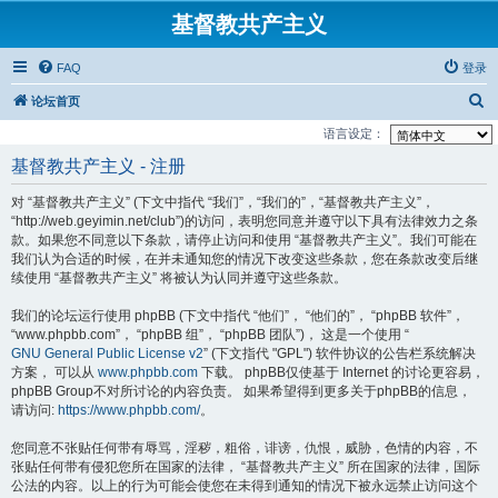
基督教共产主义
FAQ
登录
搜
论坛首页
索
语言设定：
基督教共产主义 - 注册
对 “基督教共产主义” (下文中指代 “我们”，“我们的”，“基督教共产主义”，
“http://web.geyimin.net/club”)的访问，表明您同意并遵守以下具有法律效力之条
款。如果您不同意以下条款，请停止访问和使用 “基督教共产主义”。我们可能在
我们认为合适的时候，在并未通知您的情况下改变这些条款，您在条款改变后继
续使用 “基督教共产主义” 将被认为认同并遵守这些条款。
我们的论坛运行使用 phpBB (下文中指代 “他们”， “他们的”， “phpBB 软件”，
“www.phpbb.com”， “phpBB 组”， “phpBB 团队”)， 这是一个使用 “
GNU General Public License v2
” (下文指代 "GPL") 软件协议的公告栏系统解决
方案， 可以从
www.phpbb.com
下载。 phpBB仅使基于 Internet 的讨论更容易，
phpBB Group不对所讨论的内容负责。 如果希望得到更多关于phpBB的信息，
请访问:
https://www.phpbb.com/
。
您同意不张贴任何带有辱骂，淫秽，粗俗，诽谤，仇恨，威胁，色情的内容，不
张贴任何带有侵犯您所在国家的法律， “基督教共产主义” 所在国家的法律，国际
公法的内容。以上的行为可能会使您在未得到通知的情况下被永远禁止访问这个