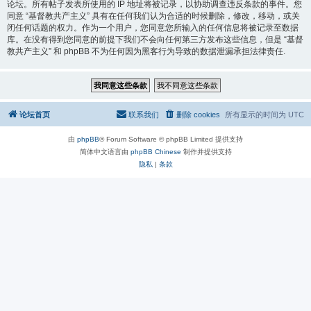
论坛。所有帖子发表所使用的 IP 地址将被记录，以协助调查违反条款的事件。您
同意 “基督教共产主义” 具有在任何我们认为合适的时候删除，修改，移动，或关
闭任何话题的权力。作为一个用户，您同意您所输入的任何信息将被记录至数据
库。在没有得到您同意的前提下我们不会向任何第三方发布这些信息，但是 “基督
教共产主义” 和 phpBB 不为任何因为黑客行为导致的数据泄漏承担法律责任.
论坛首页
联系我们
删除 cookies
所有显示的时间为
UTC
由
phpBB
® Forum Software © phpBB Limited 提供支持
简体中文语言由
phpBB Chinese
制作并提供支持
隐私
|
条款