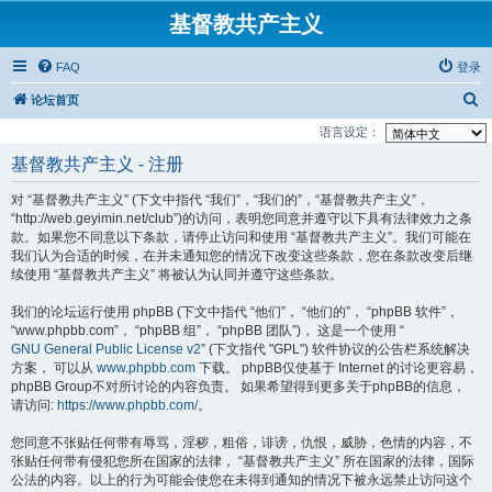
基督教共产主义
FAQ
登录
搜
论坛首页
索
语言设定：
基督教共产主义 - 注册
对 “基督教共产主义” (下文中指代 “我们”，“我们的”，“基督教共产主义”，
“http://web.geyimin.net/club”)的访问，表明您同意并遵守以下具有法律效力之条
款。如果您不同意以下条款，请停止访问和使用 “基督教共产主义”。我们可能在
我们认为合适的时候，在并未通知您的情况下改变这些条款，您在条款改变后继
续使用 “基督教共产主义” 将被认为认同并遵守这些条款。
我们的论坛运行使用 phpBB (下文中指代 “他们”， “他们的”， “phpBB 软件”，
“www.phpbb.com”， “phpBB 组”， “phpBB 团队”)， 这是一个使用 “
GNU General Public License v2
” (下文指代 "GPL") 软件协议的公告栏系统解决
方案， 可以从
www.phpbb.com
下载。 phpBB仅使基于 Internet 的讨论更容易，
phpBB Group不对所讨论的内容负责。 如果希望得到更多关于phpBB的信息，
请访问:
https://www.phpbb.com/
。
您同意不张贴任何带有辱骂，淫秽，粗俗，诽谤，仇恨，威胁，色情的内容，不
张贴任何带有侵犯您所在国家的法律， “基督教共产主义” 所在国家的法律，国际
公法的内容。以上的行为可能会使您在未得到通知的情况下被永远禁止访问这个