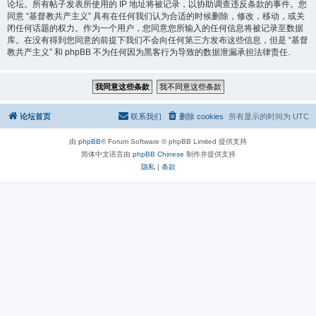
论坛。所有帖子发表所使用的 IP 地址将被记录，以协助调查违反条款的事件。您
同意 “基督教共产主义” 具有在任何我们认为合适的时候删除，修改，移动，或关
闭任何话题的权力。作为一个用户，您同意您所输入的任何信息将被记录至数据
库。在没有得到您同意的前提下我们不会向任何第三方发布这些信息，但是 “基督
教共产主义” 和 phpBB 不为任何因为黑客行为导致的数据泄漏承担法律责任.
论坛首页
联系我们
删除 cookies
所有显示的时间为
UTC
由
phpBB
® Forum Software © phpBB Limited 提供支持
简体中文语言由
phpBB Chinese
制作并提供支持
隐私
|
条款