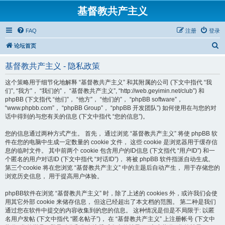
基督教共产主义
FAQ
注册
登录
搜
论坛首页
索
基督教共产主义 - 隐私政策
这个策略用于细节化地解释 “基督教共产主义” 和其附属的公司 (下文中指代 “我
们”, “我方”， “我们的”， “基督教共产主义”, “http://web.geyimin.net/club”) 和
phpBB (下文指代 “他们”， “他方”， “他们的”， “phpBB software”，
“www.phpbb.com”， “phpBB Group”， “phpBB 开发团队”) 如何使用在与您的对
话中得到的与您有关的信息 (下文中指代 “您的信息”)。
您的信息通过两种方式产生。 首先， 通过浏览 “基督教共产主义” 将使 phpBB 软
件在您的电脑中生成一定数量的 cookie 文件， 这些 cookie 是浏览器用于缓存信
息的临时文件。 其中前两个 cookie 包含用户的ID信息 (下文指代 “用户ID”) 和一
个匿名的用户对话ID (下文中指代 “对话ID”)， 将被 phpBB 软件指派自动生成。
第三个cookie 将在您浏览 “基督教共产主义” 中的主题后自动产生， 用于存储您的
浏览历史信息， 用于提高用户体验。
phpBB软件在浏览 “基督教共产主义” 时，除了上述的 cookies 外，或许我们会使
用其它外部 cookie 来储存信息， 但这已经超出了本文档的范围。 第二种是我们
通过您在软件中提交的内容收集到的您的信息。 这种情况是但是不局限于: 以匿
名用户发帖 (下文中指代 “匿名帖子”)， 在 “基督教共产主义” 上注册帐号 (下文中