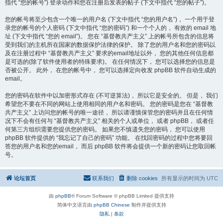
指代 “您的帐号”) 登录动作和您在注册后发表的帖子 (下文中指代 “您的帖子”)。
您的帐号将至少包含一个唯一的用户名 (下文中指代 “您的用户名”)， 一个用于登
录您的帐号的个人密码 (下文中指代 “您的密码”) 和一个个人的， 有效的 email 地
址 (下文中指代 “您的 email”)。 您在 “基督教共产主义” 上的帐号所包含的信息将
受到我们的主机所在国家的数据保护法律的保护。 除了您的用户名和您的密码以
及在注册过程中 “基督教共产主义” 要求的email地址以外， 您的其他任何信息都
是可选的(除了软件使用者的特殊要求)。 在任何情况下， 您可以选择您的信息是
否被公开。 此外， 在您的帐号中， 您可以选择定向收发 phpBB 软件自动生成的
email。
您的密码在软件中以加密形式存在 (不可逆算法)， 所以它是安全的。 但是， 我们
希望您不要在不同的网站上使用相同的用户名和密码。 您的密码是您在 “基督教
共产主义” 上访问您的帐号的唯一途径， 所以请谨慎保管您的密码并且在任何情
况下不会有任何与 “基督教共产主义” 相关的个人或单位， 或者 phpBB， 或者任
何第三方组织需要您提供您的密码。 如果您不慎遗失您的密码， 您可以使用
phpBB 软件提供的 “我忘记了自己的密码” 功能。 在找回密码的过程中您将要回
答您的用户名和您的email， 而后 phpBB 软件将会提供一个新的密码让您取回帐
号。
论坛首页
联系我们
删除 cookies
所有显示的时间为
UTC
由
phpBB
® Forum Software © phpBB Limited 提供支持
简体中文语言由
phpBB Chinese
制作并提供支持
隐私
|
条款