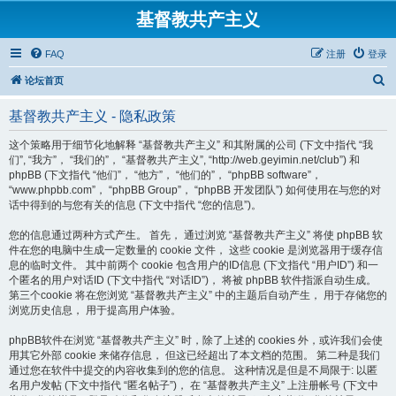
基督教共产主义
FAQ
注册
登录
搜
论坛首页
索
基督教共产主义 - 隐私政策
这个策略用于细节化地解释 “基督教共产主义” 和其附属的公司 (下文中指代 “我
们”, “我方”， “我们的”， “基督教共产主义”, “http://web.geyimin.net/club”) 和
phpBB (下文指代 “他们”， “他方”， “他们的”， “phpBB software”，
“www.phpbb.com”， “phpBB Group”， “phpBB 开发团队”) 如何使用在与您的对
话中得到的与您有关的信息 (下文中指代 “您的信息”)。
您的信息通过两种方式产生。 首先， 通过浏览 “基督教共产主义” 将使 phpBB 软
件在您的电脑中生成一定数量的 cookie 文件， 这些 cookie 是浏览器用于缓存信
息的临时文件。 其中前两个 cookie 包含用户的ID信息 (下文指代 “用户ID”) 和一
个匿名的用户对话ID (下文中指代 “对话ID”)， 将被 phpBB 软件指派自动生成。
第三个cookie 将在您浏览 “基督教共产主义” 中的主题后自动产生， 用于存储您的
浏览历史信息， 用于提高用户体验。
phpBB软件在浏览 “基督教共产主义” 时，除了上述的 cookies 外，或许我们会使
用其它外部 cookie 来储存信息， 但这已经超出了本文档的范围。 第二种是我们
通过您在软件中提交的内容收集到的您的信息。 这种情况是但是不局限于: 以匿
名用户发帖 (下文中指代 “匿名帖子”)， 在 “基督教共产主义” 上注册帐号 (下文中