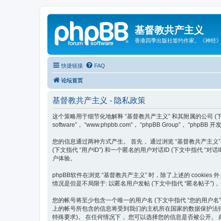
基督教共产主义
香港四季出版社签约作家。《神经
快捷链接
FAQ
论坛首页
基督教共产主义 - 隐私政策
这个策略用于细节化地解释 “基督教共产主义” 和其附属的公司 (下文中指代 “我们”
software”， “www.phpbb.com”， “phpBB Group”
您的信息通过两种方式产生。 首先， 通过浏览 “基督教共产主义” 将使
(下文指代 “用户ID”) 和一个匿名的用户对话ID (下文中指代 “
户体验。
phpBB软件在浏览 “基督教共产主义” 时，除了上述的 cook
情况是但是不局限于: 以匿名用户发帖 (下文中指代 “匿名帖子”)，
您的帐号将至少包含一个唯一的用户名 (下文中指代 “您的用户名”)， 一
上的帐号所包含的信息将受到我们的主机所在国家的数据保护法律的
特殊要求)。 在任何情况下， 您可以选择您的信息是否被公开。 此外