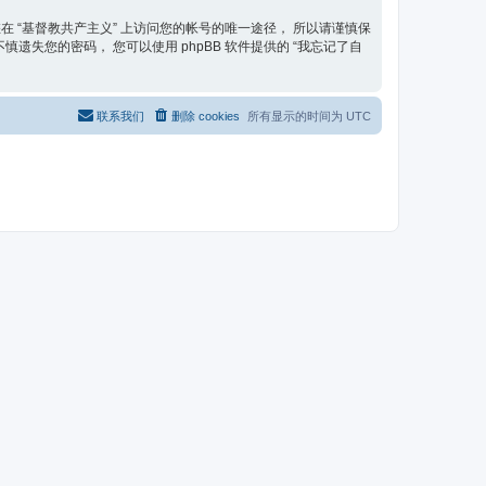
在 “基督教共产主义” 上访问您的帐号的唯一途径， 所以请谨慎保
遗失您的密码， 您可以使用 phpBB 软件提供的 “我忘记了自
联系我们
删除 cookies
所有显示的时间为
UTC