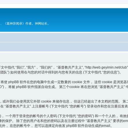
》、《葛神异闻录》作者。神网站长。
, “我方”， “我们的”， “基督教共产主义”, “http://web.geyimin.net/club”) 
， “phpBB 开发团队”) 如何使用在与您的对话中得到的与您有关的信息 (下文中指代 “您的信息”)。
 phpBB 软件在您的电脑中生成一定数量的 cookie 文件， 这些 cookie 是浏览
对话ID”)， 将被 phpBB 软件指派自动生成。 第三个cookie 将在您浏览 “基督教
ies 外，或许我们会使用其它外部 cookie 来储存信息， 但这已经超出了本文档的范
 在 “基督教共产主义” 上注册帐号 (下文中指代 “您的帐号”) 登录动作和您在注册后发表
个用于登录您的帐号的个人密码 (下文中指代 “您的密码”) 和一个个人的， 有效的 email
保护。 除了您的用户名和您的密码以及在注册过程中 “基督教共产主义” 要求的ema
， 在您的帐号中， 您可以选择定向收发 phpBB 软件自动生成的email。