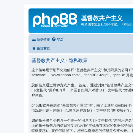
基督教共产主义
香港四季出版社签约作家。《神经
快捷链接
FAQ
论坛首页
基督教共产主义 - 隐私政策
这个策略用于细节化地解释 “基督教共产主义” 和其附属的公司 (下文中指代 “我们”
software”， “www.phpbb.com”， “phpBB Group”
您的信息通过两种方式产生。 首先， 通过浏览 “基督教共产主义” 将使
(下文指代 “用户ID”) 和一个匿名的用户对话ID (下文中指代 “
户体验。
phpBB软件在浏览 “基督教共产主义” 时，除了上述的 cook
情况是但是不局限于: 以匿名用户发帖 (下文中指代 “匿名帖子”)，
您的帐号将至少包含一个唯一的用户名 (下文中指代 “您的用户名”)， 一
上的帐号所包含的信息将受到我们的主机所在国家的数据保护法律的
特殊要求)。 在任何情况下， 您可以选择您的信息是否被公开。 此外