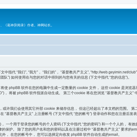
》、《葛神异闻录》作者。神网站长。
, “我方”， “我们的”， “基督教共产主义”, “http://web.geyimin.net/club”) 
， “phpBB 开发团队”) 如何使用在与您的对话中得到的与您有关的信息 (下文中指代 “您的信息”)。
 phpBB 软件在您的电脑中生成一定数量的 cookie 文件， 这些 cookie 是浏览
对话ID”)， 将被 phpBB 软件指派自动生成。 第三个cookie 将在您浏览 “基督教
ies 外，或许我们会使用其它外部 cookie 来储存信息， 但这已经超出了本文档的范
 在 “基督教共产主义” 上注册帐号 (下文中指代 “您的帐号”) 登录动作和您在注册后发表
个用于登录您的帐号的个人密码 (下文中指代 “您的密码”) 和一个个人的， 有效的 email
保护。 除了您的用户名和您的密码以及在注册过程中 “基督教共产主义” 要求的ema
， 在您的帐号中， 您可以选择定向收发 phpBB 软件自动生成的email。