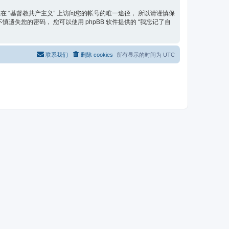
在 “基督教共产主义” 上访问您的帐号的唯一途径， 所以请谨慎保
遗失您的密码， 您可以使用 phpBB 软件提供的 “我忘记了自
联系我们
删除 cookies
所有显示的时间为
UTC