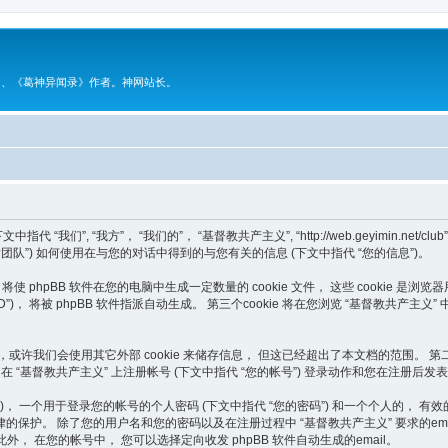
》、《葛神异闻录》作者。神网站长。
, “我方”， “我们的”， “基督教共产主义”, “http://web.geyimin.net/club”) 
， “phpBB 开发团队”) 如何使用在与您的对话中得到的与您有关的信息 (下文中指代 “您的信息”)。
 phpBB 软件在您的电脑中生成一定数量的 cookie 文件， 这些 cookie 是浏览
对话ID”)， 将被 phpBB 软件指派自动生成。 第三个cookie 将在您浏览 “基督教
ies 外，或许我们会使用其它外部 cookie 来储存信息， 但这已经超出了本文档的范
 在 “基督教共产主义” 上注册帐号 (下文中指代 “您的帐号”) 登录动作和您在注册后发表
个用于登录您的帐号的个人密码 (下文中指代 “您的密码”) 和一个个人的， 有效的 email
保护。 除了您的用户名和您的密码以及在注册过程中 “基督教共产主义” 要求的ema
， 在您的帐号中， 您可以选择定向收发 phpBB 软件自动生成的email。