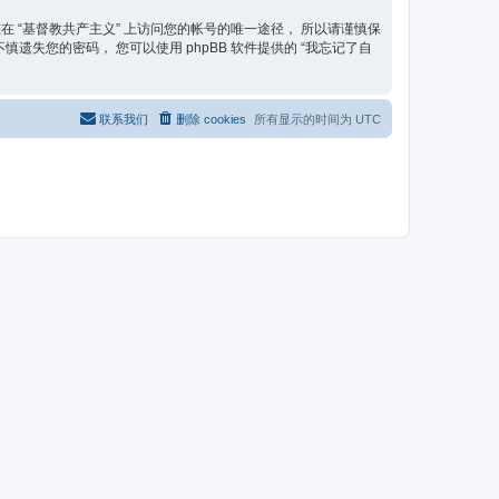
在 “基督教共产主义” 上访问您的帐号的唯一途径， 所以请谨慎保
遗失您的密码， 您可以使用 phpBB 软件提供的 “我忘记了自
联系我们
删除 cookies
所有显示的时间为
UTC