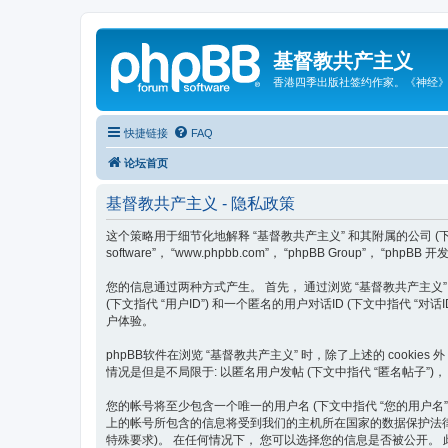
基督教共产主义
香港四季出版社签约作家。《神经
快捷链接
FAQ
论坛首页
基督教共产主义 - 隐私政策
这个策略用于细节化地解释 “基督教共产主义” 和其附属的公司 (下文中指代 “我们”
software”， “www.phpbb.com”， “phpBB Group”
您的信息通过两种方式产生。 首先， 通过浏览 “基督教共产主义” 将使
(下文指代 “用户ID”) 和一个匿名的用户对话ID (下文中指代 “
户体验。
phpBB软件在浏览 “基督教共产主义” 时，除了上述的 cook
情况是但是不局限于: 以匿名用户发帖 (下文中指代 “匿名帖子”)，
您的帐号将至少包含一个唯一的用户名 (下文中指代 “您的用户名”)， 一
上的帐号所包含的信息将受到我们的主机所在国家的数据保护法律的
特殊要求)。 在任何情况下， 您可以选择您的信息是否被公开。 此外