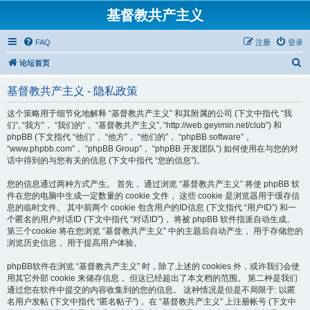
基督教共产主义
FAQ
注册
登录
搜
论坛首页
索
基督教共产主义 - 隐私政策
这个策略用于细节化地解释 “基督教共产主义” 和其附属的公司 (下文中指代 “我
们”, “我方”， “我们的”， “基督教共产主义”, “http://web.geyimin.net/club”) 和
phpBB (下文指代 “他们”， “他方”， “他们的”， “phpBB software”，
“www.phpbb.com”， “phpBB Group”， “phpBB 开发团队”) 如何使用在与您的对
话中得到的与您有关的信息 (下文中指代 “您的信息”)。
您的信息通过两种方式产生。 首先， 通过浏览 “基督教共产主义” 将使 phpBB 软
件在您的电脑中生成一定数量的 cookie 文件， 这些 cookie 是浏览器用于缓存信
息的临时文件。 其中前两个 cookie 包含用户的ID信息 (下文指代 “用户ID”) 和一
个匿名的用户对话ID (下文中指代 “对话ID”)， 将被 phpBB 软件指派自动生成。
第三个cookie 将在您浏览 “基督教共产主义” 中的主题后自动产生， 用于存储您的
浏览历史信息， 用于提高用户体验。
phpBB软件在浏览 “基督教共产主义” 时，除了上述的 cookies 外，或许我们会使
用其它外部 cookie 来储存信息， 但这已经超出了本文档的范围。 第二种是我们
通过您在软件中提交的内容收集到的您的信息。 这种情况是但是不局限于: 以匿
名用户发帖 (下文中指代 “匿名帖子”)， 在 “基督教共产主义” 上注册帐号 (下文中