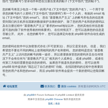
指代 “您的帐号”) 登录动作和您在注册后发表的帖子 (下文中指代 “您的帖子”)。
您的帐号将至少包含一个唯一的用户名 (下文中指代 “您的用户名”)， 一个用于登
录您的帐号的个人密码 (下文中指代 “您的密码”) 和一个个人的， 有效的 email 地
址 (下文中指代 “您的 email”)。 您在 “基督教共产主义” 上的帐号所包含的信息将
受到我们的主机所在国家的数据保护法律的保护。 除了您的用户名和您的密码以
及在注册过程中 “基督教共产主义” 要求的email地址以外， 您的其他任何信息都
是可选的(除了软件使用者的特殊要求)。 在任何情况下， 您可以选择您的信息是
否被公开。 此外， 在您的帐号中， 您可以选择定向收发 phpBB 软件自动生成的
email。
您的密码在软件中以加密形式存在 (不可逆算法)， 所以它是安全的。 但是， 我们
希望您不要在不同的网站上使用相同的用户名和密码。 您的密码是您在 “基督教
共产主义” 上访问您的帐号的唯一途径， 所以请谨慎保管您的密码并且在任何情
况下不会有任何与 “基督教共产主义” 相关的个人或单位， 或者 phpBB， 或者任
何第三方组织需要您提供您的密码。 如果您不慎遗失您的密码， 您可以使用
phpBB 软件提供的 “我忘记了自己的密码” 功能。 在找回密码的过程中您将要回
答您的用户名和您的email， 而后 phpBB 软件将会提供一个新的密码让您取回帐
号。
论坛首页
联系我们
删除 cookies
所有显示的时间为
UTC
由
phpBB
® Forum Software © phpBB Limited 提供支持
简体中文语言由
phpBB Chinese
制作并提供支持
隐私
|
条款