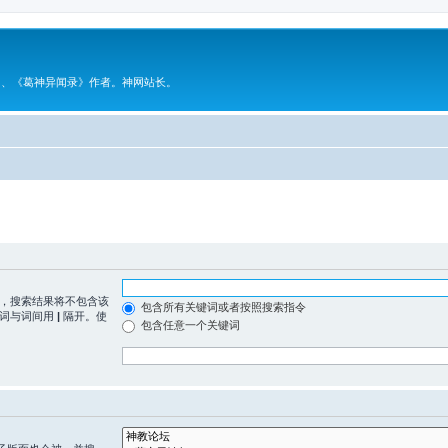
》、《葛神异闻录》作者。神网站长。
，搜索结果将不包含该
包含所有关键词或者按照搜索指令
，词与词间用
|
隔开。使
包含任意一个关键词