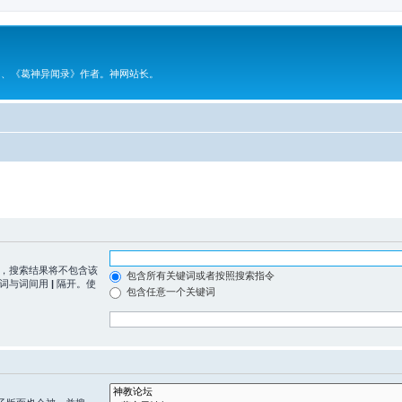
》、《葛神异闻录》作者。神网站长。
，搜索结果将不包含该
包含所有关键词或者按照搜索指令
，词与词间用
|
隔开。使
包含任意一个关键词