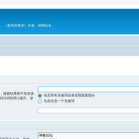
》、《葛神异闻录》作者。神网站长。
，搜索结果将不包含该
包含所有关键词或者按照搜索指令
，词与词间用
|
隔开。使
包含任意一个关键词