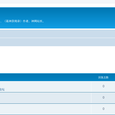
》、《葛神异闻录》作者。神网站长。
回复总数
0
论坛
0
0