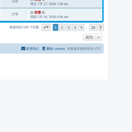
228
周五 7月 17, 2026 7:36 am
由
耶雪
178
周四 7月 16, 2026 6:56 am
分页：
1
/
26
1
2
3
4
5
26
下一页
搜索找到 626 个匹配
…
前往
联系我们
删除 cookies
所有显示的时间为
UTC