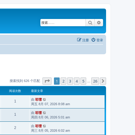
搜索
高级搜索
注册
登录
分页：
1
/
26
1
2
3
4
5
26
下一页
搜索找到 626 个匹配
…
阅读次数
最新文章
由
耶雪
1
周五 8月 07, 2026 8:08 am
由
耶雪
1
周四 8月 06, 2026 5:01 am
由
耶雪
2
周三 8月 05, 2026 6:02 am