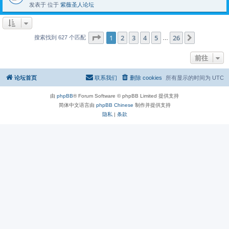
发表于 位于
紫薇圣人论坛
分页：
1
/
26
1
2
3
4
5
26
下一页
搜索找到 627 个匹配
…
前往
论坛首页
联系我们
删除 cookies
所有显示的时间为
UTC
由
phpBB
® Forum Software © phpBB Limited 提供支持
简体中文语言由
phpBB Chinese
制作并提供支持
隐私
|
条款