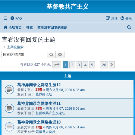
基督教共产主义
FAQ
注册
登录
搜
论坛首页
搜索
查看没有回复的主题
索
查看没有回复的主题
去高级搜索
搜索
高级搜索
分页：
1
/
26
1
2
3
4
5
26
下一页
搜索找到 627 个匹配
…
主题
葛神异闻录之网络生涯12
最新文章 由
耶雪
«
周六 8月 08, 2026 6:03 am
发表于 位于
葛亦民论坛
葛神异闻录之网络生涯11
最新文章 由
耶雪
«
周五 8月 07, 2026 8:08 am
发表于 位于
基督教共产主义论坛
葛神异闻录之网络生涯10
最新文章 由
耶雪
«
周四 8月 06, 2026 5:01 am
发表于 位于
紫薇圣人论坛