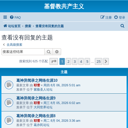
基督教共产主义
FAQ
注册
登录
搜
论坛首页
搜索
查看没有回复的主题
索
查看没有回复的主题
去高级搜索
搜索
高级搜索
分页：
1
/
25
1
2
3
4
5
25
下一页
搜索找到 625 个匹配
…
主题
葛神异闻录之网络生涯10
最新文章 由
耶雪
«
周四 8月 06, 2026 5:01 am
发表于 位于
紫薇圣人论坛
葛神异闻录之网络生涯9
最新文章 由
耶雪
«
周三 8月 05, 2026 6:02 am
发表于 位于
大同世界论坛
葛神异闻录之网络生涯8
最新文章 由
耶雪
«
周二 8月 04, 2026 3:36 am
发表于 位于
葛亦民论坛