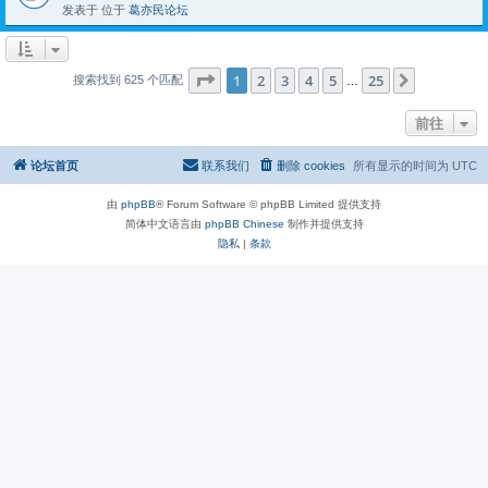
发表于 位于
葛亦民论坛
分页：
1
/
25
1
2
3
4
5
25
下一页
搜索找到 625 个匹配
…
前往
论坛首页
联系我们
删除 cookies
所有显示的时间为
UTC
由
phpBB
® Forum Software © phpBB Limited 提供支持
简体中文语言由
phpBB Chinese
制作并提供支持
隐私
|
条款