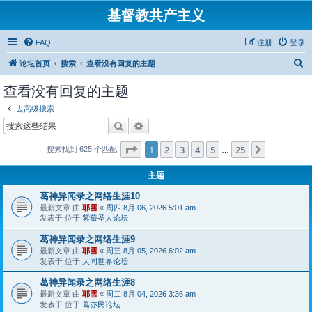
基督教共产主义
FAQ
注册
登录
搜
论坛首页
搜索
查看没有回复的主题
索
查看没有回复的主题
去高级搜索
搜索
高级搜索
分页：
1
/
25
1
2
3
4
5
25
下一页
搜索找到 625 个匹配
…
主题
葛神异闻录之网络生涯10
最新文章 由
耶雪
«
周四 8月 06, 2026 5:01 am
发表于 位于
紫薇圣人论坛
葛神异闻录之网络生涯9
最新文章 由
耶雪
«
周三 8月 05, 2026 6:02 am
发表于 位于
大同世界论坛
葛神异闻录之网络生涯8
最新文章 由
耶雪
«
周二 8月 04, 2026 3:36 am
发表于 位于
葛亦民论坛