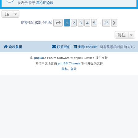
发表于 位于
葛亦民论坛
分页：
1
/
25
1
2
3
4
5
25
下一页
搜索找到 625 个匹配
…
前往
论坛首页
联系我们
删除 cookies
所有显示的时间为
UTC
由
phpBB
® Forum Software © phpBB Limited 提供支持
简体中文语言由
phpBB Chinese
制作并提供支持
隐私
|
条款