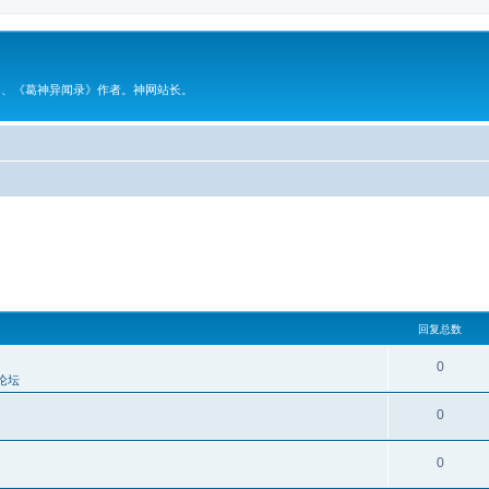
》、《葛神异闻录》作者。神网站长。
回复总数
0
论坛
0
0