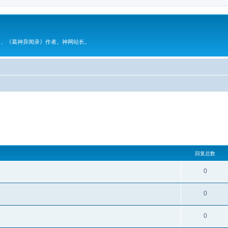
》、《葛神异闻录》作者。神网站长。
回复总数
0
0
0