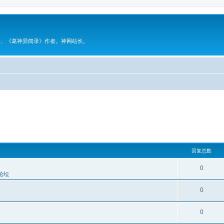
》、《葛神异闻录》作者。神网站长。
回复总数
0
论坛
0
0