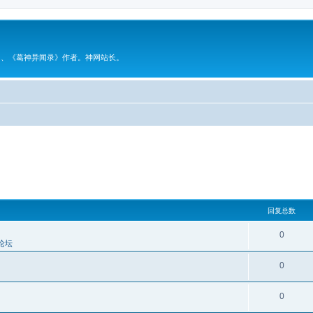
》、《葛神异闻录》作者。神网站长。
回复总数
0
论坛
0
0