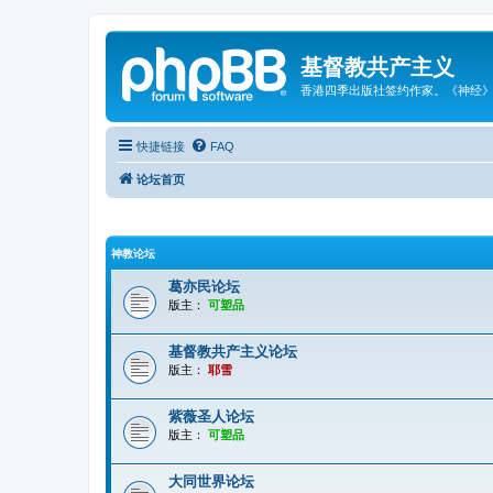
基督教共产主义
香港四季出版社签约作家。《神经
快捷链接
FAQ
论坛首页
神教论坛
葛亦民论坛
版主：
可塑品
基督教共产主义论坛
版主：
耶雪
紫薇圣人论坛
版主：
可塑品
大同世界论坛