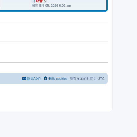
由
耶雪
查
帖
周三 8月 05, 2026 6:02 am
看
子
最
新
帖
子
联系我们
删除 cookies
所有显示的时间为
UTC