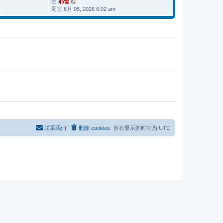
由
耶雪
查
帖
周三 8月 05, 2026 6:02 am
看
子
最
新
帖
子
联系我们
删除 cookies
所有显示的时间为
UTC