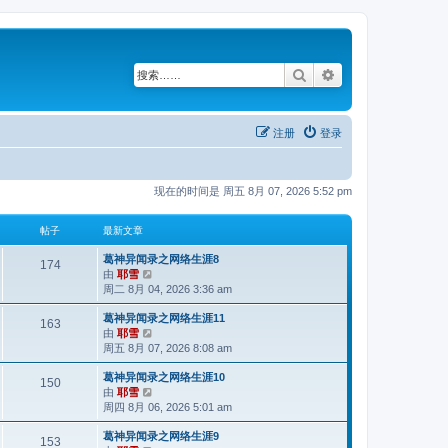
搜索
高级搜索
注册
登录
现在的时间是 周五 8月 07, 2026 5:52 pm
帖子
最新文章
葛神异闻录之网络生涯8
174
由
耶雪
查
周二 8月 04, 2026 3:36 am
看
最
葛神异闻录之网络生涯11
新
163
由
耶雪
查
帖
周五 8月 07, 2026 8:08 am
看
子
最
葛神异闻录之网络生涯10
新
150
由
耶雪
查
帖
周四 8月 06, 2026 5:01 am
看
子
最
葛神异闻录之网络生涯9
新
153