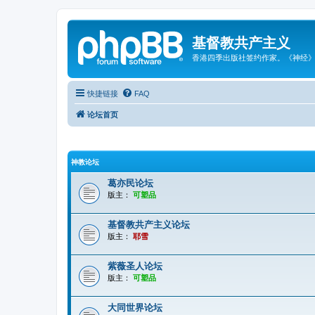
基督教共产主义
香港四季出版社签约作家。《神经
快捷链接
FAQ
论坛首页
神教论坛
葛亦民论坛
版主：
可塑品
基督教共产主义论坛
版主：
耶雪
紫薇圣人论坛
版主：
可塑品
大同世界论坛