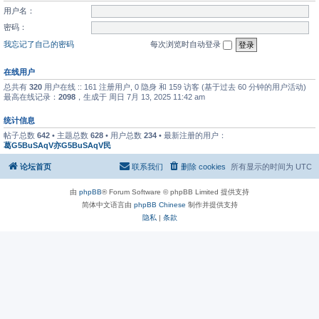
用户名：
密码：
我忘记了自己的密码
每次浏览时自动登录
在线用户
总共有
320
用户在线 :: 161 注册用户, 0 隐身 和 159 访客 (基于过去 60 分钟的用户活动)
最高在线记录：
2098
，生成于 周日 7月 13, 2025 11:42 am
统计信息
帖子总数
642
• 主题总数
628
• 用户总数
234
• 最新注册的用户：
葛G5BuSAqV亦G5BuSAqV民
论坛首页
联系我们
删除 cookies
所有显示的时间为
UTC
由
phpBB
® Forum Software © phpBB Limited 提供支持
简体中文语言由
phpBB Chinese
制作并提供支持
隐私
|
条款