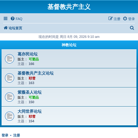
基督教共产主义
FAQ
注册
登录
搜
论坛首页
索
现在的时间是 周日 8月 09, 2026 9:10 am
神教论坛
葛亦民论坛
版主：
可塑品
主题：
166
基督教共产主义论坛
版主：
耶雪
主题：
163
紫薇圣人论坛
版主：
可塑品
主题：
150
大同世界论坛
版主：
耶雪
主题：
154
登录
•
注册