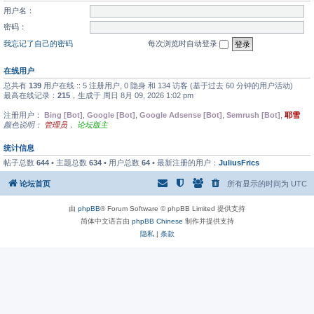
用户名：
密码：
我忘记了自己的密码
每次浏览时自动登录
在线用户
总共有
139
用户在线 :: 5 注册用户, 0 隐身 和 134 访客 (基于过去 60 分钟的用户活动)
最高在线记录：
215
，生成于 周日 8月 09, 2026 1:02 pm
注册用户：
Bing [Bot]
,
Google [Bot]
,
Google Adsense [Bot]
,
Semrush [Bot]
,
耶雪
颜色说明：
管理员
，
论坛版主
统计信息
帖子总数
644
• 主题总数
634
• 用户总数
64
• 最新注册的用户：
JuliusFrics
论坛首页
所有显示的时间为
UTC
由
phpBB
® Forum Software © phpBB Limited 提供支持
简体中文语言由
phpBB Chinese
制作并提供支持
隐私
|
条款