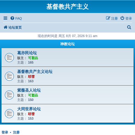
基督教共产主义
FAQ
注册
登录
搜
论坛首页
索
现在的时间是 周五 8月 07, 2026 9:11 am
神教论坛
葛亦民论坛
版主：
可塑品
主题：
165
基督教共产主义论坛
版主：
耶雪
主题：
163
紫薇圣人论坛
版主：
可塑品
主题：
150
大同世界论坛
版主：
耶雪
主题：
153
登录
•
注册