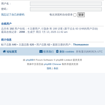
用户名：
密码：
我忘记了自己的密码
每次浏览时自动登录
在线用户
总共有
192
用户在线 :: 4 注册用户, 0 隐身 和 188 访客 (基于过去 60 分钟的用户活动)
最高在线记录：
2098
，生成于 周日 7月 13, 2025 11:42 am
统计信息
帖子总数
640
• 主题总数
626
• 用户总数
62
• 最新注册的用户：
Thomasmov
论坛首页
联系我们
删除 cookies
所有显示的时间为
UTC
由
phpBB
® Forum Software © phpBB Limited 提供支持
简体中文语言由
phpBB Chinese
制作并提供支持
隐私
|
条款