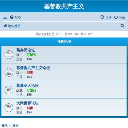
基督教共产主义
FAQ
注册
登录
搜
论坛首页
索
现在的时间是 周日 8月 09, 2026 8:25 am
神教论坛
葛亦民论坛
版主：
可塑品
主题：
166
基督教共产主义论坛
版主：
耶雪
主题：
163
紫薇圣人论坛
版主：
可塑品
主题：
150
大同世界论坛
版主：
耶雪
主题：
154
登录
•
注册