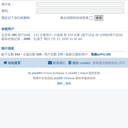
用户名：
密码：
我忘记了自己的密码
每次浏览时自动登录
在线用户
总共有
265
用户在线 :: 112 注册用户, 0 隐身 和 153 访客 (基于过去 60 分钟的用户活动)
最高在线记录：
2098
，生成于 周日 7月 13, 2025 11:42 am
统计信息
帖子总数
642
• 主题总数
628
• 用户总数
170
• 最新注册的用户：
曷彪yvFtLUIb
论坛首页
联系我们
删除 cookies
所有显示的时间为
UTC
由
phpBB
® Forum Software © phpBB Limited 提供支持
简体中文语言由
phpBB Chinese
制作并提供支持
隐私
|
条款