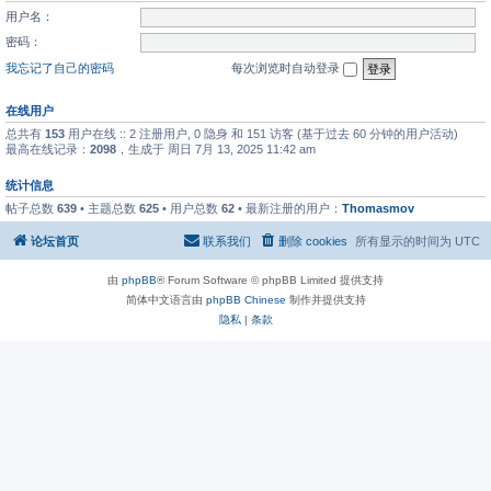
用户名：
密码：
我忘记了自己的密码
每次浏览时自动登录
在线用户
总共有
153
用户在线 :: 2 注册用户, 0 隐身 和 151 访客 (基于过去 60 分钟的用户活动)
最高在线记录：
2098
，生成于 周日 7月 13, 2025 11:42 am
统计信息
帖子总数
639
• 主题总数
625
• 用户总数
62
• 最新注册的用户：
Thomasmov
论坛首页
联系我们
删除 cookies
所有显示的时间为
UTC
由
phpBB
® Forum Software © phpBB Limited 提供支持
简体中文语言由
phpBB Chinese
制作并提供支持
隐私
|
条款