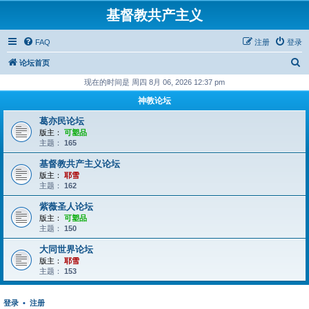
基督教共产主义
FAQ
注册
登录
搜
论坛首页
索
现在的时间是 周四 8月 06, 2026 12:37 pm
神教论坛
葛亦民论坛
版主：
可塑品
主题：
165
基督教共产主义论坛
版主：
耶雪
主题：
162
紫薇圣人论坛
版主：
可塑品
主题：
150
大同世界论坛
版主：
耶雪
主题：
153
登录
•
注册