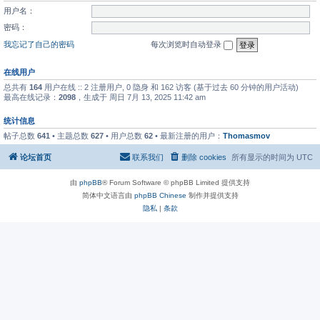
用户名：
密码：
我忘记了自己的密码
每次浏览时自动登录
在线用户
总共有
164
用户在线 :: 2 注册用户, 0 隐身 和 162 访客 (基于过去 60 分钟的用户活动)
最高在线记录：
2098
，生成于 周日 7月 13, 2025 11:42 am
统计信息
帖子总数
641
• 主题总数
627
• 用户总数
62
• 最新注册的用户：
Thomasmov
论坛首页
联系我们
删除 cookies
所有显示的时间为
UTC
由
phpBB
® Forum Software © phpBB Limited 提供支持
简体中文语言由
phpBB Chinese
制作并提供支持
隐私
|
条款