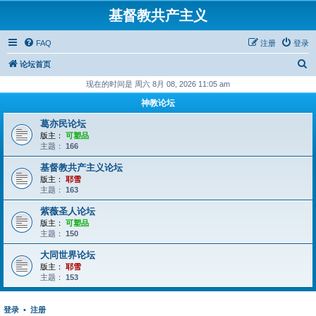
基督教共产主义
FAQ
注册
登录
搜
论坛首页
索
现在的时间是 周六 8月 08, 2026 11:05 am
神教论坛
葛亦民论坛
版主：
可塑品
主题：
166
基督教共产主义论坛
版主：
耶雪
主题：
163
紫薇圣人论坛
版主：
可塑品
主题：
150
大同世界论坛
版主：
耶雪
主题：
153
登录
•
注册