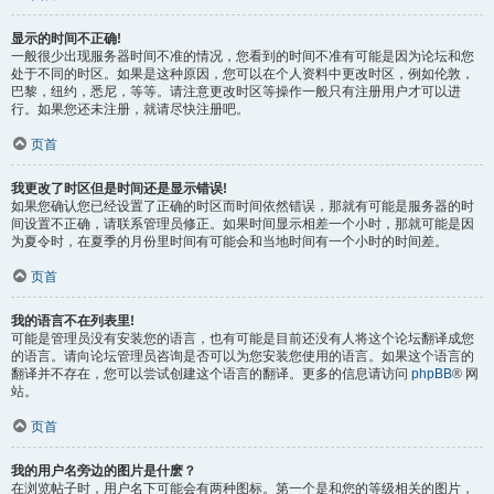
显示的时间不正确!
一般很少出现服务器时间不准的情况，您看到的时间不准有可能是因为论坛和您
处于不同的时区。如果是这种原因，您可以在个人资料中更改时区，例如伦敦，
巴黎，纽约，悉尼，等等。请注意更改时区等操作一般只有注册用户才可以进
行。如果您还未注册，就请尽快注册吧。
页首
我更改了时区但是时间还是显示错误!
如果您确认您已经设置了正确的时区而时间依然错误，那就有可能是服务器的时
间设置不正确，请联系管理员修正。如果时间显示相差一个小时，那就可能是因
为夏令时，在夏季的月份里时间有可能会和当地时间有一个小时的时间差。
页首
我的语言不在列表里!
可能是管理员没有安装您的语言，也有可能是目前还没有人将这个论坛翻译成您
的语言。请向论坛管理员咨询是否可以为您安装您使用的语言。如果这个语言的
翻译并不存在，您可以尝试创建这个语言的翻译。更多的信息请访问
phpBB
® 网
站。
页首
我的用户名旁边的图片是什麽？
在浏览帖子时，用户名下可能会有两种图标。第一个是和您的等级相关的图片，