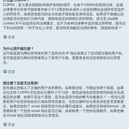
什么是 COPPA？
COPPA，是儿童在线隐私和保护条例的缩写，生效于1998年的美国法律。这项
法律要求任何有可能收集年龄小于13周岁的未成年人信息的网站必须持有其监护
人的同意书，或者其他形式的合法依据才能收集其身份信息。如果您不能确认此
法律是否对您的行为有约束，请联络就近的律师以得到帮助。请注意 phpBB
Limited 并不会提供任何法律建议，也不为各种法律事件提供观点和帮助，除非以
下列出的情形：“对于论坛上诽谤，脏话和其他触及法律的事务，我该联络谁？”
页首
为什么我不能注册？
这可能是因为网站管理者封禁了您所在的 IP 地址或禁止了您试图注册的用户名。
也可能是因为网站管理者禁止了新用户注册。需要更多的信息请联络论坛管理
员。
页首
我注册了但是无法登录!
首先确认您输入了正确的用户名和密码。如果都没错，可能会有两个原因。如果
论坛支持 COPPA 并且您在注册时小于13岁，那您必须先按照您收到的提示完成
规定的步骤。如果不是这个原因，是否会是因为您的帐号未被激活？ 一些论坛需
要新用户在登录前由自己或由管理员激活。当您注册时论坛将告诉您是否需要激
活。如果您收到了 email 就按照其中的步骤完成激活，如果您没有收到email，您
需要检查一下您的 email 地址是否正确，或者检查一下您的垃圾邮件。如果您确
信 Email 地址没错请联络论坛管理员。
页首