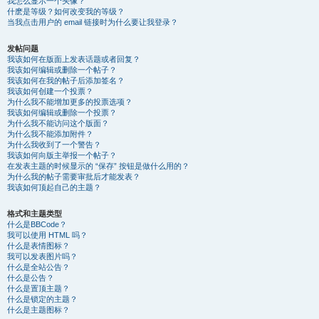
我怎么显示一个头像？
什麽是等级？如何改变我的等级？
当我点击用户的 email 链接时为什么要让我登录？
发帖问题
我该如何在版面上发表话题或者回复？
我该如何编辑或删除一个帖子？
我该如何在我的帖子后添加签名？
我该如何创建一个投票？
为什么我不能增加更多的投票选项？
我该如何编辑或删除一个投票？
为什么我不能访问这个版面？
为什么我不能添加附件？
为什么我收到了一个警告？
我该如何向版主举报一个帖子？
在发表主题的时候显示的 “保存” 按钮是做什么用的？
为什么我的帖子需要审批后才能发表？
我该如何顶起自己的主题？
格式和主题类型
什么是BBCode？
我可以使用 HTML 吗？
什么是表情图标？
我可以发表图片吗？
什么是全站公告？
什么是公告？
什么是置顶主题？
什么是锁定的主题？
什么是主题图标？