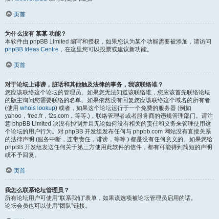
页首
为什么没有 某某 功能？
本软件由 phpBB Limited 编写和授权，如果您认为某个功能需要被添加，请访问
phpBB Ideas Centre
，在这里您可以投票或建议新功能。
页首
对于论坛上诽谤，脏话和其他触及法律的事务，我该联络谁？
您应该联络这个论坛的管理员。如果您无法知道该联络谁，您应该首先联络论坛
的版主询问您需要联络的名单。如果依然没有回复您应该联络这个域名的所有者
(使用
whois lookup
) 或者，如果这个论坛运行于一个免费的服务器 (例如
yahoo，free.fr，f2s.com，等等.)，联络管理者或者服务商的违规管理部门。请注
意 phpBB Limited 决没有控制并且无论如何没有相关的责任和义务来管理使用这
个论坛的用户行为。对 phpBB 开发组发布任何与 phpbb.com 网站没有直接关系
的法律声明 (服务中断，连带责任，诽谤，等等.) 都是没有任何意义的。如果您给
phpBB 开发组发送任何关于第三方使用此软件的信件，都有可能得到简短的声明
或不予回复。
页首
我怎么联系论坛管理员？
所有论坛用户可使用“联系我们”表单，如果该选项被论坛管理员启用的话。
论坛会员也可以使用“团队”链接。