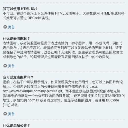
我可以使用 HTML 吗？
不可以。在这个论坛上不允许使用 HTML 发表帖子。大多数使用 HTML 生成的格
式效果可以通过 BBCode 实现。
页首
什么是表情图标？
表情图标，或者笑脸图标是用于表达表情的一种小图片，用一小段代码，例如 :)
表示快乐，:( 表示不高兴。表情的完整列表可以在发表帖子的界面中看到。请不
要在帖子中滥用表情图标，这会让帖子无法阅读。版主或管理员可能会因此修改
或删除您的帖子。论坛管理员也可能设置表情图标在帖子中的个数限制。
页首
我可以发表图片吗？
是的，在帖子中可以显示图片。如果管理员允许使用附件，您可以上传图片到论
坛上。否则您必须在网上的公开访问服务器存储您的图片，e.g.
http://www.example.com/my-picture.gif。而不能直接链接图片到您的本地电脑
(除非您的电脑是一个公众可以访问的服务器)，也不能链接图片到需要访问权限的
地址，例如您的 hotmail 或者雅虎邮箱。要显示链接的图片，请使用 BBCode
[img] 标签。
页首
什么是全站公告？