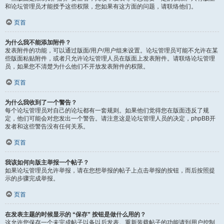
和论坛管理员才能授予这些权限，您如果有这方面的问题，请联络他们。
页首
为什么我不能添加附件？
发表附件的功能，可以通过版面/用户/用户组来设置。论坛管理员可能不允许在某
些版面粘贴附件，或者只允许论坛管理人员在版面上发表附件。请联络论坛管理
员，如果您不清楚为什么他们不开放发表附件的权限。
页首
为什么我收到了一个警告？
每个论坛管理员对自己的论坛都有一套规则。如果他们觉得您在版面违反了规
定，他们可能会对您发出一个警告。请注意这是论坛管理人员的决定，phpBB开
发者和这些警告没有任何关系。
页首
我该如何向版主举报一个帖子？
如果论坛管理员允许举报，请在您想举报的帖子上点击举报的按钮，而后按照提
示的步骤完成举报。
页首
在发表主题的时候显示的 “保存” 按钮是做什么用的？
这允许您保存一个未完成帖子以备以后发表。重新装载帖子的功能请到用户控制