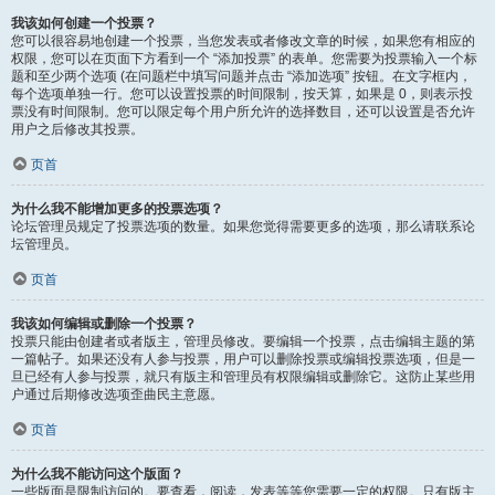
我该如何创建一个投票？
您可以很容易地创建一个投票，当您发表或者修改文章的时候，如果您有相应的
权限，您可以在页面下方看到一个 “添加投票” 的表单。您需要为投票输入一个标
题和至少两个选项 (在问题栏中填写问题并点击 “添加选项” 按钮。在文字框内，
每个选项单独一行。您可以设置投票的时间限制，按天算，如果是 0，则表示投
票没有时间限制。您可以限定每个用户所允许的选择数目，还可以设置是否允许
用户之后修改其投票。
页首
为什么我不能增加更多的投票选项？
论坛管理员规定了投票选项的数量。如果您觉得需要更多的选项，那么请联系论
坛管理员。
页首
我该如何编辑或删除一个投票？
投票只能由创建者或者版主，管理员修改。要编辑一个投票，点击编辑主题的第
一篇帖子。如果还没有人参与投票，用户可以删除投票或编辑投票选项，但是一
旦已经有人参与投票，就只有版主和管理员有权限编辑或删除它。这防止某些用
户通过后期修改选项歪曲民主意愿。
页首
为什么我不能访问这个版面？
一些版面是限制访问的。要查看，阅读，发表等等您需要一定的权限。只有版主