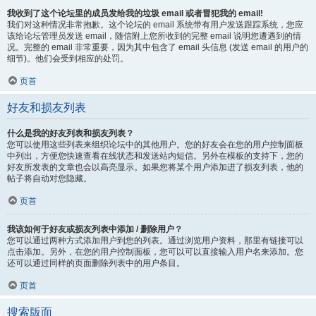
我收到了这个论坛里的成员发给我的垃圾 email 或者冒犯我的 email!
我们对这种情况非常抱歉。这个论坛的 email 系统带有用户发送跟踪系统，您应
该给论坛管理员发送 email，随信附上您所收到的完整 email 说明您遭遇到的情
况。完整的 email 非常重要，因为其中包含了 email 头信息 (发送 email 的用户的
细节)。他们会受到相应的处罚。
页首
好友和损友列表
什么是我的好友列表和损友列表？
您可以使用这些列表来组织论坛中的其他用户。您的好友会在您的用户控制面板
中列出，方便您快速查看在线状态和发送站内短信。另外在模板的支持下，您的
好友所发表的文章也会以高亮显示。如果您将某个用户添加进了损友列表，他的
帖子将自动对您隐藏。
页首
我该如何于好友或损友列表中添加 / 删除用户？
您可以通过两种方式添加用户到您的列表。通过浏览用户资料，那里有链接可以
点击添加。另外，在您的用户控制面板，您可以可以直接输入用户名来添加。您
还可以通过同样的页面删除列表中的用户条目。
页首
搜索版面