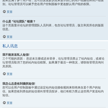
如果您属于多个用户组，您可以设置默认组来显示自己的用户组颜色和用户组级
别。论坛管理员可以赋予您在用户控制面板中更改默认用户组的权限。
页首
什么是 “论坛团队” 链接？
这个页面显示论坛的管理团队人员列表，包含论坛管理员，版主和其所在的版面
信息。
页首
私人讯息
我不能发送私人短信!
三个可能的原因： 您还未注册或还未登录，论坛管理员禁止了站内短信，或者论
坛管理员取消了您的站内短信权限。如果属于最后一种情况，请联络管理员询问
其原因。
页首
我怎么总是收到骚扰短信!
您可以在用户控制面板中通过设定站内短信接收规则来拒绝来自某个用户的短
信。如果您收到类似的短信请向管理员投诉，他们有权力禁止这些用户发送站内
短信。
页首