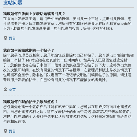
发帖问题
我该如何在版面上发表话题或者回复？
在版面上发表新主题，请点击相应的按钮。要回复一个主题，点击回复按钮。您
可能需要注册之后才能发表文章，您所拥有的权限列表显示在版面和文章页面的
下方 (比如 您可以发表新主题，您可以参与投票，等等. 这样的列表)。
页首
我该如何编辑或删除一个帖子？
除非您是管理员或版主，您只能编辑或删除您自己的帖子。您可以点击“编辑”按钮
编辑一个帖子 (有时必须在发表后的一段时间内)。如果有人已经回复过这篇帖
子，您的修改会在帖子中留下一段修改的痕迹显示在帖子的下方，这将列出您修
改的次数和时间。在没有回复的情况下不会显示，在管理员和版主修改的情况下
也可能不会显示，除非他们决定留下一段记录说明他们编辑帖子的原因。请注意
普通用户发表的帖子，在已经有回复的情况下不能被发帖者删除。
页首
我该如何在我的帖子后添加签名？
您必须先创建一个签名档后才能在帖子中添加，您可以在用户控制面板创建签名
档。当您创建签名档之后，请在发表帖子的页面中勾选
添加签名档
来添加签名。
您也可以在您的个人资料中选中默认添加签名档选项，这样每次发帖时就会自动
勾选相应选项。
页首