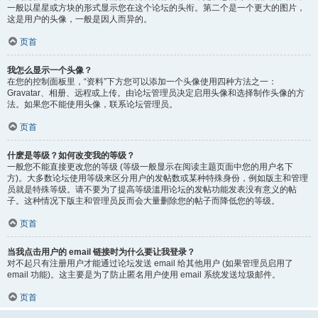
一般以星星或方块的形式显示您在这个论坛的头衔。第二个是一个更大的图片，
这是用户的头像，一般是因人而异的。
页首
我怎么显示一个头像？
在您的控制面板里，“资料”下方您可以添加一个头像使用四种方法之一：
Gravatar、相册、远程或上传。由论坛管理员决定启用头像和选择制作头像的方
法。如果您不能使用头像，联系论坛管理员。
页首
什麽是等级？如何改变我的等级？
一般您不能直接更改您的等级 (等级一般显示在阅读主题页面中您的用户名下
方)。大多数论坛使用等级来区分用户的发帖数或某种特殊身份，例如版主和管理
员就是特殊等级。请不要为了提高等级滥用论坛的发帖功能发表没有意义的帖
子。这种情况下版主和管理员反而会大量删除您的帖子而降低您的等级。
页首
当我点击用户的 email 链接时为什么要让我登录？
对不起只有注册用户才能通过论坛发送 email 给其他用户 (如果管理员启用了
email 功能)。这主要是为了防止匿名用户使用 email 系统发送垃圾邮件。
页首