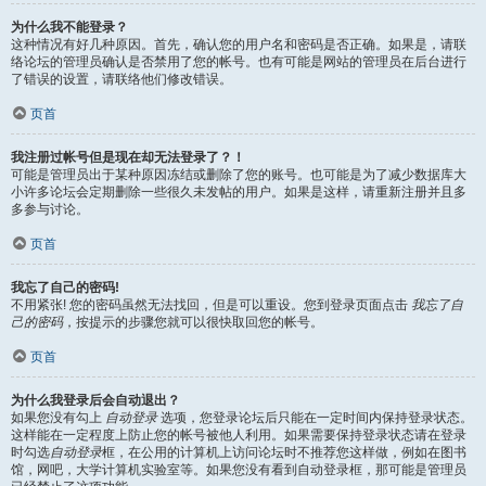
为什么我不能登录？
这种情况有好几种原因。首先，确认您的用户名和密码是否正确。如果是，请联
络论坛的管理员确认是否禁用了您的帐号。也有可能是网站的管理员在后台进行
了错误的设置，请联络他们修改错误。
页首
我注册过帐号但是现在却无法登录了？！
可能是管理员出于某种原因冻结或删除了您的账号。也可能是为了减少数据库大
小许多论坛会定期删除一些很久未发帖的用户。如果是这样，请重新注册并且多
多参与讨论。
页首
我忘了自己的密码!
不用紧张! 您的密码虽然无法找回，但是可以重设。您到登录页面点击
我忘了自
己的密码
，按提示的步骤您就可以很快取回您的帐号。
页首
为什么我登录后会自动退出？
如果您没有勾上
自动登录
选项，您登录论坛后只能在一定时间内保持登录状态。
这样能在一定程度上防止您的帐号被他人利用。如果需要保持登录状态请在登录
时勾选
自动登录
框，在公用的计算机上访问论坛时不推荐您这样做，例如在图书
馆，网吧，大学计算机实验室等。如果您没有看到自动登录框，那可能是管理员