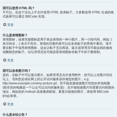
我可以使用 HTML 吗？
不可以。在这个论坛上不允许使用 HTML 发表帖子。大多数使用 HTML 生成的格
式效果可以通过 BBCode 实现。
页首
什么是表情图标？
表情图标，或者笑脸图标是用于表达表情的一种小图片，用一小段代码，例如 :)
表示快乐，:( 表示不高兴。表情的完整列表可以在发表帖子的界面中看到。请不
要在帖子中滥用表情图标，这会让帖子无法阅读。版主或管理员可能会因此修改
或删除您的帖子。论坛管理员也可能设置表情图标在帖子中的个数限制。
页首
我可以发表图片吗？
是的，在帖子中可以显示图片。如果管理员允许使用附件，您可以上传图片到论
坛上。否则您必须在网上的公开访问服务器存储您的图片，e.g.
http://www.example.com/my-picture.gif。而不能直接链接图片到您的本地电脑
(除非您的电脑是一个公众可以访问的服务器)，也不能链接图片到需要访问权限的
地址，例如您的 hotmail 或者雅虎邮箱。要显示链接的图片，请使用 BBCode
[img] 标签。
页首
什么是全站公告？