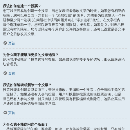
我该如何创建一个投票？
您可以很容易地创建一个投票，当您发表或者修改文章的时候，如果您有相应的
权限，您可以在页面下方看到一个 “添加投票” 的表单。您需要为投票输入一个标
题和至少两个选项 (在问题栏中填写问题并点击 “添加选项” 按钮。在文字框内，
每个选项单独一行。您可以设置投票的时间限制，按天算，如果是 0，则表示投
票没有时间限制。您可以限定每个用户所允许的选择数目，还可以设置是否允许
用户之后修改其投票。
页首
为什么我不能增加更多的投票选项？
论坛管理员规定了投票选项的数量。如果您觉得需要更多的选项，那么请联系论
坛管理员。
页首
我该如何编辑或删除一个投票？
投票只能由创建者或者版主，管理员修改。要编辑一个投票，点击编辑主题的第
一篇帖子。如果还没有人参与投票，用户可以删除投票或编辑投票选项，但是一
旦已经有人参与投票，就只有版主和管理员有权限编辑或删除它。这防止某些用
户通过后期修改选项歪曲民主意愿。
页首
为什么我不能访问这个版面？
一些版面是限制访问的。要查看，阅读，发表等等您需要一定的权限。只有版主