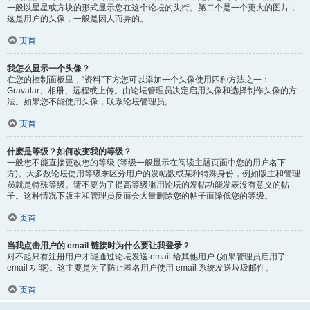
一般以星星或方块的形式显示您在这个论坛的头衔。第二个是一个更大的图片，
这是用户的头像，一般是因人而异的。
页首
我怎么显示一个头像？
在您的控制面板里，“资料”下方您可以添加一个头像使用四种方法之一：
Gravatar、相册、远程或上传。由论坛管理员决定启用头像和选择制作头像的方
法。如果您不能使用头像，联系论坛管理员。
页首
什麽是等级？如何改变我的等级？
一般您不能直接更改您的等级 (等级一般显示在阅读主题页面中您的用户名下
方)。大多数论坛使用等级来区分用户的发帖数或某种特殊身份，例如版主和管理
员就是特殊等级。请不要为了提高等级滥用论坛的发帖功能发表没有意义的帖
子。这种情况下版主和管理员反而会大量删除您的帖子而降低您的等级。
页首
当我点击用户的 email 链接时为什么要让我登录？
对不起只有注册用户才能通过论坛发送 email 给其他用户 (如果管理员启用了
email 功能)。这主要是为了防止匿名用户使用 email 系统发送垃圾邮件。
页首