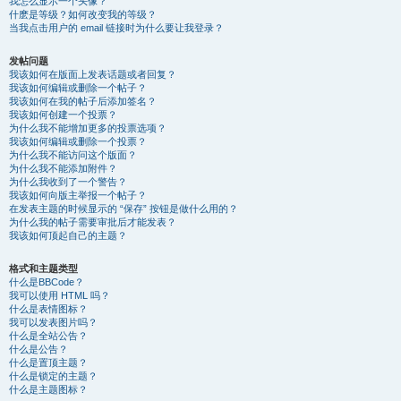
我怎么显示一个头像？
什麽是等级？如何改变我的等级？
当我点击用户的 email 链接时为什么要让我登录？
发帖问题
我该如何在版面上发表话题或者回复？
我该如何编辑或删除一个帖子？
我该如何在我的帖子后添加签名？
我该如何创建一个投票？
为什么我不能增加更多的投票选项？
我该如何编辑或删除一个投票？
为什么我不能访问这个版面？
为什么我不能添加附件？
为什么我收到了一个警告？
我该如何向版主举报一个帖子？
在发表主题的时候显示的 “保存” 按钮是做什么用的？
为什么我的帖子需要审批后才能发表？
我该如何顶起自己的主题？
格式和主题类型
什么是BBCode？
我可以使用 HTML 吗？
什么是表情图标？
我可以发表图片吗？
什么是全站公告？
什么是公告？
什么是置顶主题？
什么是锁定的主题？
什么是主题图标？