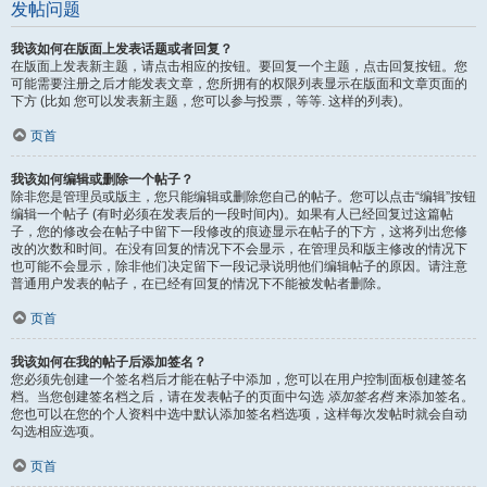
发帖问题
我该如何在版面上发表话题或者回复？
在版面上发表新主题，请点击相应的按钮。要回复一个主题，点击回复按钮。您
可能需要注册之后才能发表文章，您所拥有的权限列表显示在版面和文章页面的
下方 (比如 您可以发表新主题，您可以参与投票，等等. 这样的列表)。
页首
我该如何编辑或删除一个帖子？
除非您是管理员或版主，您只能编辑或删除您自己的帖子。您可以点击“编辑”按钮
编辑一个帖子 (有时必须在发表后的一段时间内)。如果有人已经回复过这篇帖
子，您的修改会在帖子中留下一段修改的痕迹显示在帖子的下方，这将列出您修
改的次数和时间。在没有回复的情况下不会显示，在管理员和版主修改的情况下
也可能不会显示，除非他们决定留下一段记录说明他们编辑帖子的原因。请注意
普通用户发表的帖子，在已经有回复的情况下不能被发帖者删除。
页首
我该如何在我的帖子后添加签名？
您必须先创建一个签名档后才能在帖子中添加，您可以在用户控制面板创建签名
档。当您创建签名档之后，请在发表帖子的页面中勾选
添加签名档
来添加签名。
您也可以在您的个人资料中选中默认添加签名档选项，这样每次发帖时就会自动
勾选相应选项。
页首