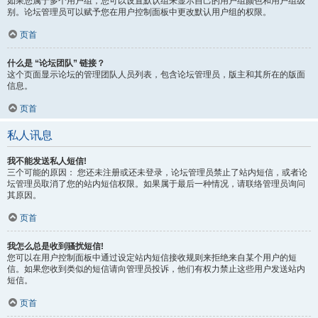
如果您属于多个用户组，您可以设置默认组来显示自己的用户组颜色和用户组级
别。论坛管理员可以赋予您在用户控制面板中更改默认用户组的权限。
页首
什么是 “论坛团队” 链接？
这个页面显示论坛的管理团队人员列表，包含论坛管理员，版主和其所在的版面
信息。
页首
私人讯息
我不能发送私人短信!
三个可能的原因： 您还未注册或还未登录，论坛管理员禁止了站内短信，或者论
坛管理员取消了您的站内短信权限。如果属于最后一种情况，请联络管理员询问
其原因。
页首
我怎么总是收到骚扰短信!
您可以在用户控制面板中通过设定站内短信接收规则来拒绝来自某个用户的短
信。如果您收到类似的短信请向管理员投诉，他们有权力禁止这些用户发送站内
短信。
页首