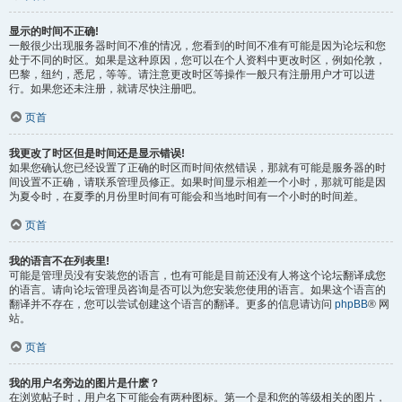
显示的时间不正确!
一般很少出现服务器时间不准的情况，您看到的时间不准有可能是因为论坛和您
处于不同的时区。如果是这种原因，您可以在个人资料中更改时区，例如伦敦，
巴黎，纽约，悉尼，等等。请注意更改时区等操作一般只有注册用户才可以进
行。如果您还未注册，就请尽快注册吧。
页首
我更改了时区但是时间还是显示错误!
如果您确认您已经设置了正确的时区而时间依然错误，那就有可能是服务器的时
间设置不正确，请联系管理员修正。如果时间显示相差一个小时，那就可能是因
为夏令时，在夏季的月份里时间有可能会和当地时间有一个小时的时间差。
页首
我的语言不在列表里!
可能是管理员没有安装您的语言，也有可能是目前还没有人将这个论坛翻译成您
的语言。请向论坛管理员咨询是否可以为您安装您使用的语言。如果这个语言的
翻译并不存在，您可以尝试创建这个语言的翻译。更多的信息请访问
phpBB
® 网
站。
页首
我的用户名旁边的图片是什麽？
在浏览帖子时，用户名下可能会有两种图标。第一个是和您的等级相关的图片，