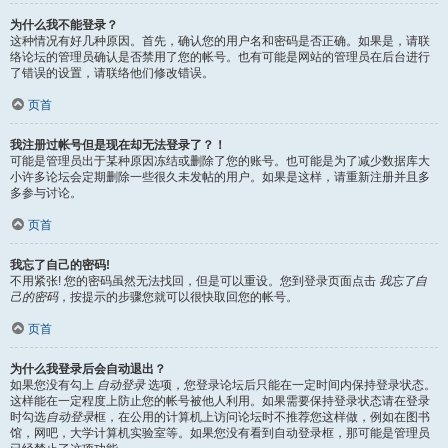
为什么我不能登录？
这种情况有好几种原因。首先，确认您的用户名和密码是否正确。如果是，请联
络论坛的管理员确认是否禁用了您的帐号。也有可能是网站的管理员在后台进行
了错误的设置，请联络他们修改错误。
页首
我注册过帐号但是现在却无法登录了？！
可能是管理员出于某种原因冻结或删除了您的账号。也可能是为了减少数据库大
小许多论坛会定期删除一些很久未发帖的用户。如果是这样，请重新注册并且多
多参与讨论。
页首
我忘了自己的密码!
不用紧张! 您的密码虽然无法找回，但是可以重设。您到登录页面点击
我忘了自
己的密码
，按提示的步骤您就可以很快取回您的帐号。
页首
为什么我登录后会自动退出？
如果您没有勾上
自动登录
选项，您登录论坛后只能在一定时间内保持登录状态。
这样能在一定程度上防止您的帐号被他人利用。如果需要保持登录状态请在登录
时勾选
自动登录
框，在公用的计算机上访问论坛时不推荐您这样做，例如在图书
馆，网吧，大学计算机实验室等。如果您没有看到自动登录框，那可能是管理员