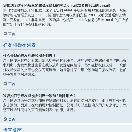
我收到了这个论坛里的成员发给我的垃圾 email 或者冒犯我的 email!
我们对这种情况非常抱歉。这个论坛的 email 系统带有用户发送跟踪系统，您应
该给论坛管理员发送 email，随信附上您所收到的完整 email 说明您遭遇到的情
况。完整的 email 非常重要，因为其中包含了 email 头信息 (发送 email 的用户的
细节)。他们会受到相应的处罚。
页首
好友和损友列表
什么是我的好友列表和损友列表？
您可以使用这些列表来组织论坛中的其他用户。您的好友会在您的用户控制面板
中列出，方便您快速查看在线状态和发送站内短信。另外在模板的支持下，您的
好友所发表的文章也会以高亮显示。如果您将某个用户添加进了损友列表，他的
帖子将自动对您隐藏。
页首
我该如何于好友或损友列表中添加 / 删除用户？
您可以通过两种方式添加用户到您的列表。通过浏览用户资料，那里有链接可以
点击添加。另外，在您的用户控制面板，您可以可以直接输入用户名来添加。您
还可以通过同样的页面删除列表中的用户条目。
页首
搜索版面