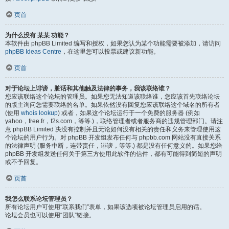
页首
为什么没有 某某 功能？
本软件由 phpBB Limited 编写和授权，如果您认为某个功能需要被添加，请访问
phpBB Ideas Centre
，在这里您可以投票或建议新功能。
页首
对于论坛上诽谤，脏话和其他触及法律的事务，我该联络谁？
您应该联络这个论坛的管理员。如果您无法知道该联络谁，您应该首先联络论坛
的版主询问您需要联络的名单。如果依然没有回复您应该联络这个域名的所有者
(使用
whois lookup
) 或者，如果这个论坛运行于一个免费的服务器 (例如
yahoo，free.fr，f2s.com，等等.)，联络管理者或者服务商的违规管理部门。请注
意 phpBB Limited 决没有控制并且无论如何没有相关的责任和义务来管理使用这
个论坛的用户行为。对 phpBB 开发组发布任何与 phpbb.com 网站没有直接关系
的法律声明 (服务中断，连带责任，诽谤，等等.) 都是没有任何意义的。如果您给
phpBB 开发组发送任何关于第三方使用此软件的信件，都有可能得到简短的声明
或不予回复。
页首
我怎么联系论坛管理员？
所有论坛用户可使用“联系我们”表单，如果该选项被论坛管理员启用的话。
论坛会员也可以使用“团队”链接。