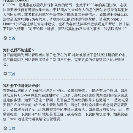
什么是 COPPA？
COPPA，是儿童在线隐私和保护条例的缩写，生效于1998年的美国法律。这项
法律要求任何有可能收集年龄小于13周岁的未成年人信息的网站必须持有其监护
人的同意书，或者其他形式的合法依据才能收集其身份信息。如果您不能确认此
法律是否对您的行为有约束，请联络就近的律师以得到帮助。请注意 phpBB
Limited 并不会提供任何法律建议，也不为各种法律事件提供观点和帮助，除非以
下列出的情形：“对于论坛上诽谤，脏话和其他触及法律的事务，我该联络谁？”
页首
为什么我不能注册？
这可能是因为网站管理者封禁了您所在的 IP 地址或禁止了您试图注册的用户名。
也可能是因为网站管理者禁止了新用户注册。需要更多的信息请联络论坛管理
员。
页首
我注册了但是无法登录!
首先确认您输入了正确的用户名和密码。如果都没错，可能会有两个原因。如果
论坛支持 COPPA 并且您在注册时小于13岁，那您必须先按照您收到的提示完成
规定的步骤。如果不是这个原因，是否会是因为您的帐号未被激活？ 一些论坛需
要新用户在登录前由自己或由管理员激活。当您注册时论坛将告诉您是否需要激
活。如果您收到了 email 就按照其中的步骤完成激活，如果您没有收到email，您
需要检查一下您的 email 地址是否正确，或者检查一下您的垃圾邮件。如果您确
信 Email 地址没错请联络论坛管理员。
页首