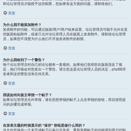
和论坛管理员才能授予这些权限，您如果有这方面的问题，请联络他们。
页首
为什么我不能添加附件？
发表附件的功能，可以通过版面/用户/用户组来设置。论坛管理员可能不允许在某
些版面粘贴附件，或者只允许论坛管理人员在版面上发表附件。请联络论坛管理
员，如果您不清楚为什么他们不开放发表附件的权限。
页首
为什么我收到了一个警告？
每个论坛管理员对自己的论坛都有一套规则。如果他们觉得您在版面违反了规
定，他们可能会对您发出一个警告。请注意这是论坛管理人员的决定，phpBB开
发者和这些警告没有任何关系。
页首
我该如何向版主举报一个帖子？
如果论坛管理员允许举报，请在您想举报的帖子上点击举报的按钮，而后按照提
示的步骤完成举报。
页首
在发表主题的时候显示的 “保存” 按钮是做什么用的？
这允许您保存一个未完成帖子以备以后发表。重新装载帖子的功能请到用户控制