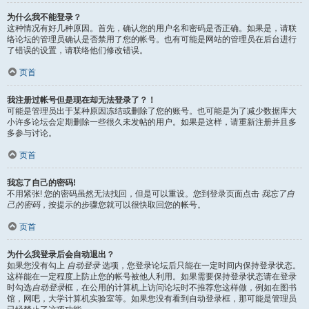
为什么我不能登录？
这种情况有好几种原因。首先，确认您的用户名和密码是否正确。如果是，请联
络论坛的管理员确认是否禁用了您的帐号。也有可能是网站的管理员在后台进行
了错误的设置，请联络他们修改错误。
页首
我注册过帐号但是现在却无法登录了？！
可能是管理员出于某种原因冻结或删除了您的账号。也可能是为了减少数据库大
小许多论坛会定期删除一些很久未发帖的用户。如果是这样，请重新注册并且多
多参与讨论。
页首
我忘了自己的密码!
不用紧张! 您的密码虽然无法找回，但是可以重设。您到登录页面点击
我忘了自
己的密码
，按提示的步骤您就可以很快取回您的帐号。
页首
为什么我登录后会自动退出？
如果您没有勾上
自动登录
选项，您登录论坛后只能在一定时间内保持登录状态。
这样能在一定程度上防止您的帐号被他人利用。如果需要保持登录状态请在登录
时勾选
自动登录
框，在公用的计算机上访问论坛时不推荐您这样做，例如在图书
馆，网吧，大学计算机实验室等。如果您没有看到自动登录框，那可能是管理员