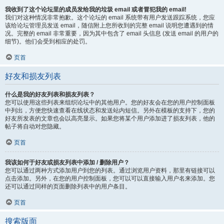
我收到了这个论坛里的成员发给我的垃圾 email 或者冒犯我的 email!
我们对这种情况非常抱歉。这个论坛的 email 系统带有用户发送跟踪系统，您应
该给论坛管理员发送 email，随信附上您所收到的完整 email 说明您遭遇到的情
况。完整的 email 非常重要，因为其中包含了 email 头信息 (发送 email 的用户的
细节)。他们会受到相应的处罚。
页首
好友和损友列表
什么是我的好友列表和损友列表？
您可以使用这些列表来组织论坛中的其他用户。您的好友会在您的用户控制面板
中列出，方便您快速查看在线状态和发送站内短信。另外在模板的支持下，您的
好友所发表的文章也会以高亮显示。如果您将某个用户添加进了损友列表，他的
帖子将自动对您隐藏。
页首
我该如何于好友或损友列表中添加 / 删除用户？
您可以通过两种方式添加用户到您的列表。通过浏览用户资料，那里有链接可以
点击添加。另外，在您的用户控制面板，您可以可以直接输入用户名来添加。您
还可以通过同样的页面删除列表中的用户条目。
页首
搜索版面