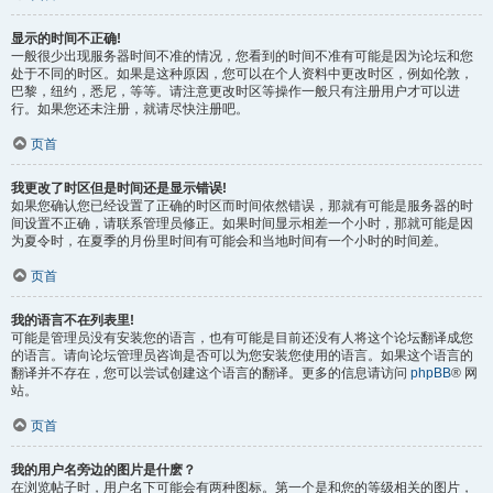
显示的时间不正确!
一般很少出现服务器时间不准的情况，您看到的时间不准有可能是因为论坛和您
处于不同的时区。如果是这种原因，您可以在个人资料中更改时区，例如伦敦，
巴黎，纽约，悉尼，等等。请注意更改时区等操作一般只有注册用户才可以进
行。如果您还未注册，就请尽快注册吧。
页首
我更改了时区但是时间还是显示错误!
如果您确认您已经设置了正确的时区而时间依然错误，那就有可能是服务器的时
间设置不正确，请联系管理员修正。如果时间显示相差一个小时，那就可能是因
为夏令时，在夏季的月份里时间有可能会和当地时间有一个小时的时间差。
页首
我的语言不在列表里!
可能是管理员没有安装您的语言，也有可能是目前还没有人将这个论坛翻译成您
的语言。请向论坛管理员咨询是否可以为您安装您使用的语言。如果这个语言的
翻译并不存在，您可以尝试创建这个语言的翻译。更多的信息请访问
phpBB
® 网
站。
页首
我的用户名旁边的图片是什麽？
在浏览帖子时，用户名下可能会有两种图标。第一个是和您的等级相关的图片，