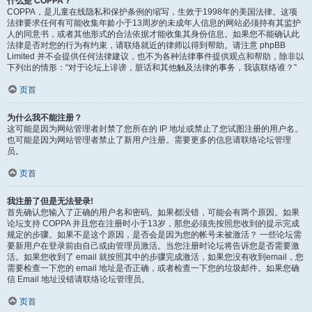
什么是 COPPA？
COPPA，是儿童在线隐私和保护条例的缩写，生效于1998年的美国法律。这项
法律要求任何有可能收集年龄小于13周岁的未成年人信息的网站必须持有其监护
人的同意书，或者其他形式的合法依据才能收集其身份信息。如果您不能确认此
法律是否对您的行为有约束，请联络就近的律师以得到帮助。请注意 phpBB
Limited 并不会提供任何法律建议，也不为各种法律事件提供观点和帮助，除非以
下列出的情形：“对于论坛上诽谤，脏话和其他触及法律的事务，我该联络谁？”
页首
为什么我不能注册？
这可能是因为网站管理者封禁了您所在的 IP 地址或禁止了您试图注册的用户名。
也可能是因为网站管理者禁止了新用户注册。需要更多的信息请联络论坛管理
员。
页首
我注册了但是无法登录!
首先确认您输入了正确的用户名和密码。如果都没错，可能会有两个原因。如果
论坛支持 COPPA 并且您在注册时小于13岁，那您必须先按照您收到的提示完成
规定的步骤。如果不是这个原因，是否会是因为您的帐号未被激活？ 一些论坛需
要新用户在登录前由自己或由管理员激活。当您注册时论坛将告诉您是否需要激
活。如果您收到了 email 就按照其中的步骤完成激活，如果您没有收到email，您
需要检查一下您的 email 地址是否正确，或者检查一下您的垃圾邮件。如果您确
信 Email 地址没错请联络论坛管理员。
页首