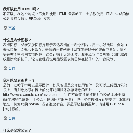
我可以使用 HTML 吗？
不可以。在这个论坛上不允许使用 HTML 发表帖子。大多数使用 HTML 生成的格
式效果可以通过 BBCode 实现。
页首
什么是表情图标？
表情图标，或者笑脸图标是用于表达表情的一种小图片，用一小段代码，例如 :)
表示快乐，:( 表示不高兴。表情的完整列表可以在发表帖子的界面中看到。请不
要在帖子中滥用表情图标，这会让帖子无法阅读。版主或管理员可能会因此修改
或删除您的帖子。论坛管理员也可能设置表情图标在帖子中的个数限制。
页首
我可以发表图片吗？
是的，在帖子中可以显示图片。如果管理员允许使用附件，您可以上传图片到论
坛上。否则您必须在网上的公开访问服务器存储您的图片，e.g.
http://www.example.com/my-picture.gif。而不能直接链接图片到您的本地电脑
(除非您的电脑是一个公众可以访问的服务器)，也不能链接图片到需要访问权限的
地址，例如您的 hotmail 或者雅虎邮箱。要显示链接的图片，请使用 BBCode
[img] 标签。
页首
什么是全站公告？