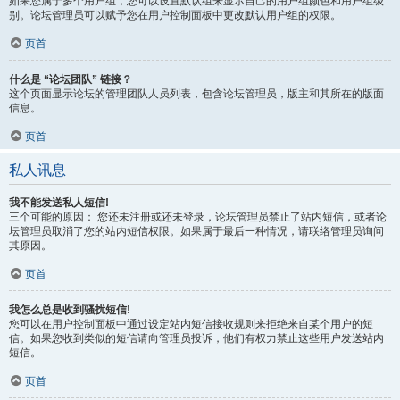
如果您属于多个用户组，您可以设置默认组来显示自己的用户组颜色和用户组级
别。论坛管理员可以赋予您在用户控制面板中更改默认用户组的权限。
页首
什么是 “论坛团队” 链接？
这个页面显示论坛的管理团队人员列表，包含论坛管理员，版主和其所在的版面
信息。
页首
私人讯息
我不能发送私人短信!
三个可能的原因： 您还未注册或还未登录，论坛管理员禁止了站内短信，或者论
坛管理员取消了您的站内短信权限。如果属于最后一种情况，请联络管理员询问
其原因。
页首
我怎么总是收到骚扰短信!
您可以在用户控制面板中通过设定站内短信接收规则来拒绝来自某个用户的短
信。如果您收到类似的短信请向管理员投诉，他们有权力禁止这些用户发送站内
短信。
页首