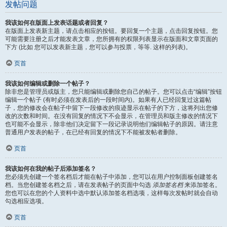
发帖问题
我该如何在版面上发表话题或者回复？
在版面上发表新主题，请点击相应的按钮。要回复一个主题，点击回复按钮。您
可能需要注册之后才能发表文章，您所拥有的权限列表显示在版面和文章页面的
下方 (比如 您可以发表新主题，您可以参与投票，等等. 这样的列表)。
页首
我该如何编辑或删除一个帖子？
除非您是管理员或版主，您只能编辑或删除您自己的帖子。您可以点击“编辑”按钮
编辑一个帖子 (有时必须在发表后的一段时间内)。如果有人已经回复过这篇帖
子，您的修改会在帖子中留下一段修改的痕迹显示在帖子的下方，这将列出您修
改的次数和时间。在没有回复的情况下不会显示，在管理员和版主修改的情况下
也可能不会显示，除非他们决定留下一段记录说明他们编辑帖子的原因。请注意
普通用户发表的帖子，在已经有回复的情况下不能被发帖者删除。
页首
我该如何在我的帖子后添加签名？
您必须先创建一个签名档后才能在帖子中添加，您可以在用户控制面板创建签名
档。当您创建签名档之后，请在发表帖子的页面中勾选
添加签名档
来添加签名。
您也可以在您的个人资料中选中默认添加签名档选项，这样每次发帖时就会自动
勾选相应选项。
页首