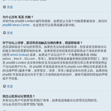
页首
为什么没有 某某 功能？
本软件由 phpBB Limited 编写和授权，如果您认为某个功能需要被添加，请访问
phpBB Ideas Centre
，在这里您可以投票或建议新功能。
页首
对于论坛上诽谤，脏话和其他触及法律的事务，我该联络谁？
您应该联络这个论坛的管理员。如果您无法知道该联络谁，您应该首先联络论坛
的版主询问您需要联络的名单。如果依然没有回复您应该联络这个域名的所有者
(使用
whois lookup
) 或者，如果这个论坛运行于一个免费的服务器 (例如
yahoo，free.fr，f2s.com，等等.)，联络管理者或者服务商的违规管理部门。请注
意 phpBB Limited 决没有控制并且无论如何没有相关的责任和义务来管理使用这
个论坛的用户行为。对 phpBB 开发组发布任何与 phpbb.com 网站没有直接关系
的法律声明 (服务中断，连带责任，诽谤，等等.) 都是没有任何意义的。如果您给
phpBB 开发组发送任何关于第三方使用此软件的信件，都有可能得到简短的声明
或不予回复。
页首
我怎么联系论坛管理员？
所有论坛用户可使用“联系我们”表单，如果该选项被论坛管理员启用的话。
论坛会员也可以使用“团队”链接。