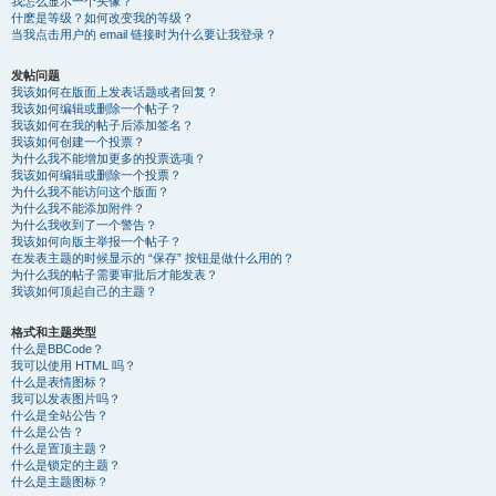
我怎么显示一个头像？
什麽是等级？如何改变我的等级？
当我点击用户的 email 链接时为什么要让我登录？
发帖问题
我该如何在版面上发表话题或者回复？
我该如何编辑或删除一个帖子？
我该如何在我的帖子后添加签名？
我该如何创建一个投票？
为什么我不能增加更多的投票选项？
我该如何编辑或删除一个投票？
为什么我不能访问这个版面？
为什么我不能添加附件？
为什么我收到了一个警告？
我该如何向版主举报一个帖子？
在发表主题的时候显示的 “保存” 按钮是做什么用的？
为什么我的帖子需要审批后才能发表？
我该如何顶起自己的主题？
格式和主题类型
什么是BBCode？
我可以使用 HTML 吗？
什么是表情图标？
我可以发表图片吗？
什么是全站公告？
什么是公告？
什么是置顶主题？
什么是锁定的主题？
什么是主题图标？