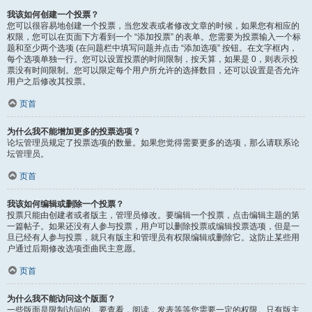
我该如何创建一个投票？
您可以很容易地创建一个投票，当您发表或者修改文章的时候，如果您有相应的
权限，您可以在页面下方看到一个 “添加投票” 的表单。您需要为投票输入一个标
题和至少两个选项 (在问题栏中填写问题并点击 “添加选项” 按钮。在文字框内，
每个选项单独一行。您可以设置投票的时间限制，按天算，如果是 0，则表示投
票没有时间限制。您可以限定每个用户所允许的选择数目，还可以设置是否允许
用户之后修改其投票。
页首
为什么我不能增加更多的投票选项？
论坛管理员规定了投票选项的数量。如果您觉得需要更多的选项，那么请联系论
坛管理员。
页首
我该如何编辑或删除一个投票？
投票只能由创建者或者版主，管理员修改。要编辑一个投票，点击编辑主题的第
一篇帖子。如果还没有人参与投票，用户可以删除投票或编辑投票选项，但是一
旦已经有人参与投票，就只有版主和管理员有权限编辑或删除它。这防止某些用
户通过后期修改选项歪曲民主意愿。
页首
为什么我不能访问这个版面？
一些版面是限制访问的。要查看，阅读，发表等等您需要一定的权限。只有版主