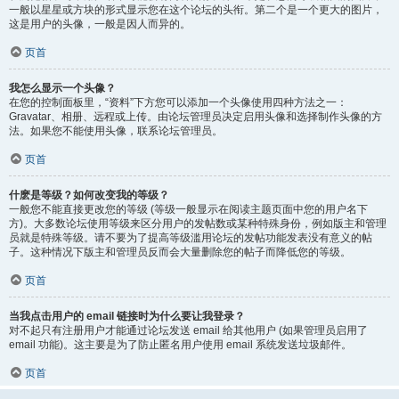
一般以星星或方块的形式显示您在这个论坛的头衔。第二个是一个更大的图片，
这是用户的头像，一般是因人而异的。
页首
我怎么显示一个头像？
在您的控制面板里，“资料”下方您可以添加一个头像使用四种方法之一：
Gravatar、相册、远程或上传。由论坛管理员决定启用头像和选择制作头像的方
法。如果您不能使用头像，联系论坛管理员。
页首
什麽是等级？如何改变我的等级？
一般您不能直接更改您的等级 (等级一般显示在阅读主题页面中您的用户名下
方)。大多数论坛使用等级来区分用户的发帖数或某种特殊身份，例如版主和管理
员就是特殊等级。请不要为了提高等级滥用论坛的发帖功能发表没有意义的帖
子。这种情况下版主和管理员反而会大量删除您的帖子而降低您的等级。
页首
当我点击用户的 email 链接时为什么要让我登录？
对不起只有注册用户才能通过论坛发送 email 给其他用户 (如果管理员启用了
email 功能)。这主要是为了防止匿名用户使用 email 系统发送垃圾邮件。
页首