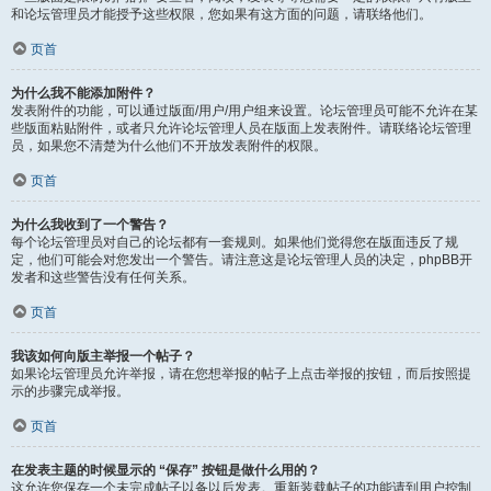
和论坛管理员才能授予这些权限，您如果有这方面的问题，请联络他们。
页首
为什么我不能添加附件？
发表附件的功能，可以通过版面/用户/用户组来设置。论坛管理员可能不允许在某
些版面粘贴附件，或者只允许论坛管理人员在版面上发表附件。请联络论坛管理
员，如果您不清楚为什么他们不开放发表附件的权限。
页首
为什么我收到了一个警告？
每个论坛管理员对自己的论坛都有一套规则。如果他们觉得您在版面违反了规
定，他们可能会对您发出一个警告。请注意这是论坛管理人员的决定，phpBB开
发者和这些警告没有任何关系。
页首
我该如何向版主举报一个帖子？
如果论坛管理员允许举报，请在您想举报的帖子上点击举报的按钮，而后按照提
示的步骤完成举报。
页首
在发表主题的时候显示的 “保存” 按钮是做什么用的？
这允许您保存一个未完成帖子以备以后发表。重新装载帖子的功能请到用户控制