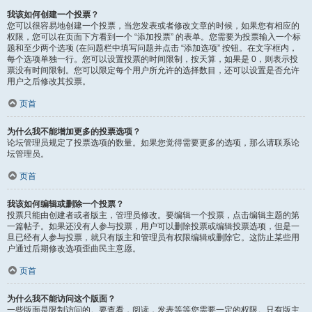
我该如何创建一个投票？
您可以很容易地创建一个投票，当您发表或者修改文章的时候，如果您有相应的
权限，您可以在页面下方看到一个 “添加投票” 的表单。您需要为投票输入一个标
题和至少两个选项 (在问题栏中填写问题并点击 “添加选项” 按钮。在文字框内，
每个选项单独一行。您可以设置投票的时间限制，按天算，如果是 0，则表示投
票没有时间限制。您可以限定每个用户所允许的选择数目，还可以设置是否允许
用户之后修改其投票。
页首
为什么我不能增加更多的投票选项？
论坛管理员规定了投票选项的数量。如果您觉得需要更多的选项，那么请联系论
坛管理员。
页首
我该如何编辑或删除一个投票？
投票只能由创建者或者版主，管理员修改。要编辑一个投票，点击编辑主题的第
一篇帖子。如果还没有人参与投票，用户可以删除投票或编辑投票选项，但是一
旦已经有人参与投票，就只有版主和管理员有权限编辑或删除它。这防止某些用
户通过后期修改选项歪曲民主意愿。
页首
为什么我不能访问这个版面？
一些版面是限制访问的。要查看，阅读，发表等等您需要一定的权限。只有版主