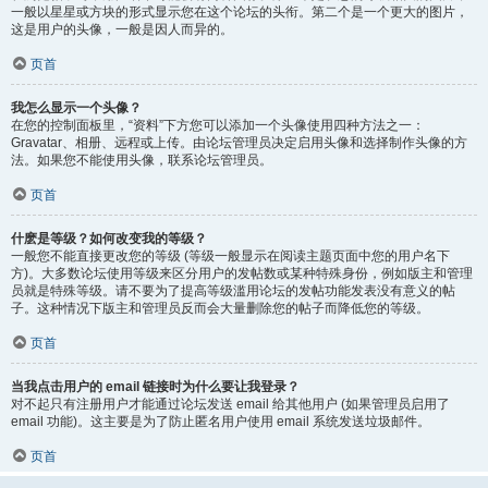
一般以星星或方块的形式显示您在这个论坛的头衔。第二个是一个更大的图片，
这是用户的头像，一般是因人而异的。
页首
我怎么显示一个头像？
在您的控制面板里，“资料”下方您可以添加一个头像使用四种方法之一：
Gravatar、相册、远程或上传。由论坛管理员决定启用头像和选择制作头像的方
法。如果您不能使用头像，联系论坛管理员。
页首
什麽是等级？如何改变我的等级？
一般您不能直接更改您的等级 (等级一般显示在阅读主题页面中您的用户名下
方)。大多数论坛使用等级来区分用户的发帖数或某种特殊身份，例如版主和管理
员就是特殊等级。请不要为了提高等级滥用论坛的发帖功能发表没有意义的帖
子。这种情况下版主和管理员反而会大量删除您的帖子而降低您的等级。
页首
当我点击用户的 email 链接时为什么要让我登录？
对不起只有注册用户才能通过论坛发送 email 给其他用户 (如果管理员启用了
email 功能)。这主要是为了防止匿名用户使用 email 系统发送垃圾邮件。
页首