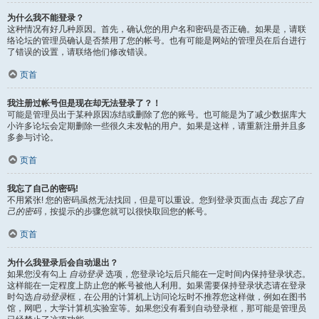
为什么我不能登录？
这种情况有好几种原因。首先，确认您的用户名和密码是否正确。如果是，请联
络论坛的管理员确认是否禁用了您的帐号。也有可能是网站的管理员在后台进行
了错误的设置，请联络他们修改错误。
页首
我注册过帐号但是现在却无法登录了？！
可能是管理员出于某种原因冻结或删除了您的账号。也可能是为了减少数据库大
小许多论坛会定期删除一些很久未发帖的用户。如果是这样，请重新注册并且多
多参与讨论。
页首
我忘了自己的密码!
不用紧张! 您的密码虽然无法找回，但是可以重设。您到登录页面点击
我忘了自
己的密码
，按提示的步骤您就可以很快取回您的帐号。
页首
为什么我登录后会自动退出？
如果您没有勾上
自动登录
选项，您登录论坛后只能在一定时间内保持登录状态。
这样能在一定程度上防止您的帐号被他人利用。如果需要保持登录状态请在登录
时勾选
自动登录
框，在公用的计算机上访问论坛时不推荐您这样做，例如在图书
馆，网吧，大学计算机实验室等。如果您没有看到自动登录框，那可能是管理员