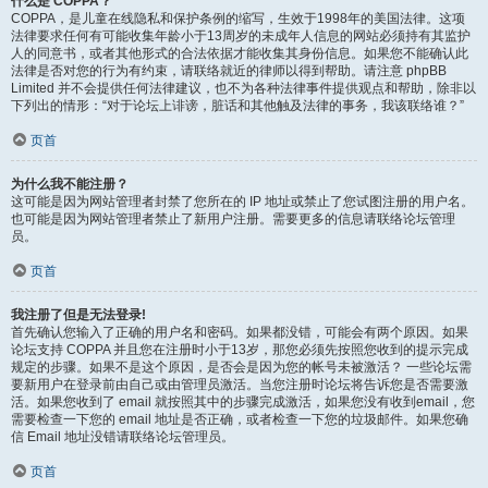
什么是 COPPA？
COPPA，是儿童在线隐私和保护条例的缩写，生效于1998年的美国法律。这项
法律要求任何有可能收集年龄小于13周岁的未成年人信息的网站必须持有其监护
人的同意书，或者其他形式的合法依据才能收集其身份信息。如果您不能确认此
法律是否对您的行为有约束，请联络就近的律师以得到帮助。请注意 phpBB
Limited 并不会提供任何法律建议，也不为各种法律事件提供观点和帮助，除非以
下列出的情形：“对于论坛上诽谤，脏话和其他触及法律的事务，我该联络谁？”
页首
为什么我不能注册？
这可能是因为网站管理者封禁了您所在的 IP 地址或禁止了您试图注册的用户名。
也可能是因为网站管理者禁止了新用户注册。需要更多的信息请联络论坛管理
员。
页首
我注册了但是无法登录!
首先确认您输入了正确的用户名和密码。如果都没错，可能会有两个原因。如果
论坛支持 COPPA 并且您在注册时小于13岁，那您必须先按照您收到的提示完成
规定的步骤。如果不是这个原因，是否会是因为您的帐号未被激活？ 一些论坛需
要新用户在登录前由自己或由管理员激活。当您注册时论坛将告诉您是否需要激
活。如果您收到了 email 就按照其中的步骤完成激活，如果您没有收到email，您
需要检查一下您的 email 地址是否正确，或者检查一下您的垃圾邮件。如果您确
信 Email 地址没错请联络论坛管理员。
页首