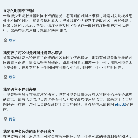
显示的时间不正确!
一般很少出现服务器时间不准的情况，您看到的时间不准有可能是因为论坛和您
处于不同的时区。如果是这种原因，您可以在个人资料中更改时区，例如伦敦，
巴黎，纽约，悉尼，等等。请注意更改时区等操作一般只有注册用户才可以进
行。如果您还未注册，就请尽快注册吧。
页首
我更改了时区但是时间还是显示错误!
如果您确认您已经设置了正确的时区而时间依然错误，那就有可能是服务器的时
间设置不正确，请联系管理员修正。如果时间显示相差一个小时，那就可能是因
为夏令时，在夏季的月份里时间有可能会和当地时间有一个小时的时间差。
页首
我的语言不在列表里!
可能是管理员没有安装您的语言，也有可能是目前还没有人将这个论坛翻译成您
的语言。请向论坛管理员咨询是否可以为您安装您使用的语言。如果这个语言的
翻译并不存在，您可以尝试创建这个语言的翻译。更多的信息请访问
phpBB
® 网
站。
页首
我的用户名旁边的图片是什麽？
在浏览帖子时，用户名下可能会有两种图标。第一个是和您的等级相关的图片，