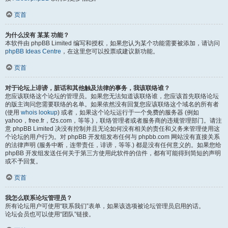
页首
为什么没有 某某 功能？
本软件由 phpBB Limited 编写和授权，如果您认为某个功能需要被添加，请访问
phpBB Ideas Centre
，在这里您可以投票或建议新功能。
页首
对于论坛上诽谤，脏话和其他触及法律的事务，我该联络谁？
您应该联络这个论坛的管理员。如果您无法知道该联络谁，您应该首先联络论坛
的版主询问您需要联络的名单。如果依然没有回复您应该联络这个域名的所有者
(使用
whois lookup
) 或者，如果这个论坛运行于一个免费的服务器 (例如
yahoo，free.fr，f2s.com，等等.)，联络管理者或者服务商的违规管理部门。请注
意 phpBB Limited 决没有控制并且无论如何没有相关的责任和义务来管理使用这
个论坛的用户行为。对 phpBB 开发组发布任何与 phpbb.com 网站没有直接关系
的法律声明 (服务中断，连带责任，诽谤，等等.) 都是没有任何意义的。如果您给
phpBB 开发组发送任何关于第三方使用此软件的信件，都有可能得到简短的声明
或不予回复。
页首
我怎么联系论坛管理员？
所有论坛用户可使用“联系我们”表单，如果该选项被论坛管理员启用的话。
论坛会员也可以使用“团队”链接。