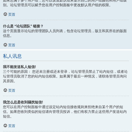
如果您属于多个用户组，您可以设置默认组来显示自己的用户组颜色和用户组级
别。论坛管理员可以赋予您在用户控制面板中更改默认用户组的权限。
页首
什么是 “论坛团队” 链接？
这个页面显示论坛的管理团队人员列表，包含论坛管理员，版主和其所在的版面
信息。
页首
私人讯息
我不能发送私人短信!
三个可能的原因： 您还未注册或还未登录，论坛管理员禁止了站内短信，或者论
坛管理员取消了您的站内短信权限。如果属于最后一种情况，请联络管理员询问
其原因。
页首
我怎么总是收到骚扰短信!
您可以在用户控制面板中通过设定站内短信接收规则来拒绝来自某个用户的短
信。如果您收到类似的短信请向管理员投诉，他们有权力禁止这些用户发送站内
短信。
页首