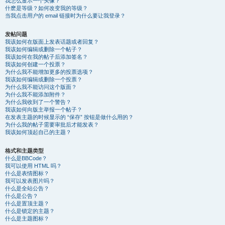
我怎么显示一个头像？
什麽是等级？如何改变我的等级？
当我点击用户的 email 链接时为什么要让我登录？
发帖问题
我该如何在版面上发表话题或者回复？
我该如何编辑或删除一个帖子？
我该如何在我的帖子后添加签名？
我该如何创建一个投票？
为什么我不能增加更多的投票选项？
我该如何编辑或删除一个投票？
为什么我不能访问这个版面？
为什么我不能添加附件？
为什么我收到了一个警告？
我该如何向版主举报一个帖子？
在发表主题的时候显示的 “保存” 按钮是做什么用的？
为什么我的帖子需要审批后才能发表？
我该如何顶起自己的主题？
格式和主题类型
什么是BBCode？
我可以使用 HTML 吗？
什么是表情图标？
我可以发表图片吗？
什么是全站公告？
什么是公告？
什么是置顶主题？
什么是锁定的主题？
什么是主题图标？