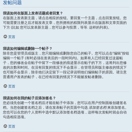
发帖问题
我该如何在版面上发表话题或者回复？
在版面上发表新主题，请点击相应的按钮。要回复一个主题，点击回复按钮。您
可能需要注册之后才能发表文章，您所拥有的权限列表显示在版面和文章页面的
下方 (比如 您可以发表新主题，您可以参与投票，等等. 这样的列表)。
页首
我该如何编辑或删除一个帖子？
除非您是管理员或版主，您只能编辑或删除您自己的帖子。您可以点击“编辑”按钮
编辑一个帖子 (有时必须在发表后的一段时间内)。如果有人已经回复过这篇帖
子，您的修改会在帖子中留下一段修改的痕迹显示在帖子的下方，这将列出您修
改的次数和时间。在没有回复的情况下不会显示，在管理员和版主修改的情况下
也可能不会显示，除非他们决定留下一段记录说明他们编辑帖子的原因。请注意
普通用户发表的帖子，在已经有回复的情况下不能被发帖者删除。
页首
我该如何在我的帖子后添加签名？
您必须先创建一个签名档后才能在帖子中添加，您可以在用户控制面板创建签名
档。当您创建签名档之后，请在发表帖子的页面中勾选
添加签名档
来添加签名。
您也可以在您的个人资料中选中默认添加签名档选项，这样每次发帖时就会自动
勾选相应选项。
页首