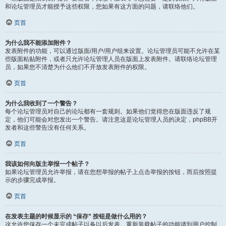
和论坛管理员才能授予这些权限，您如果有这方面的问题，请联络他们。
页首
为什么我不能添加附件？
发表附件的功能，可以通过版面/用户/用户组来设置。论坛管理员可能不允许在某
些版面粘贴附件，或者只允许论坛管理人员在版面上发表附件。请联络论坛管理
员，如果您不清楚为什么他们不开放发表附件的权限。
页首
为什么我收到了一个警告？
每个论坛管理员对自己的论坛都有一套规则。如果他们觉得您在版面违反了规
定，他们可能会对您发出一个警告。请注意这是论坛管理人员的决定，phpBB开
发者和这些警告没有任何关系。
页首
我该如何向版主举报一个帖子？
如果论坛管理员允许举报，请在您想举报的帖子上点击举报的按钮，而后按照提
示的步骤完成举报。
页首
在发表主题的时候显示的 “保存” 按钮是做什么用的？
这允许您保存一个未完成帖子以备以后发表。重新装载帖子的功能请到用户控制