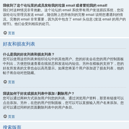
我收到了这个论坛里的成员发给我的垃圾 email 或者冒犯我的 email!
我们对这种情况非常抱歉。这个论坛的 email 系统带有用户发送跟踪系统，您应
该给论坛管理员发送 email，随信附上您所收到的完整 email 说明您遭遇到的情
况。完整的 email 非常重要，因为其中包含了 email 头信息 (发送 email 的用户的
细节)。他们会受到相应的处罚。
页首
好友和损友列表
什么是我的好友列表和损友列表？
您可以使用这些列表来组织论坛中的其他用户。您的好友会在您的用户控制面板
中列出，方便您快速查看在线状态和发送站内短信。另外在模板的支持下，您的
好友所发表的文章也会以高亮显示。如果您将某个用户添加进了损友列表，他的
帖子将自动对您隐藏。
页首
我该如何于好友或损友列表中添加 / 删除用户？
您可以通过两种方式添加用户到您的列表。通过浏览用户资料，那里有链接可以
点击添加。另外，在您的用户控制面板，您可以可以直接输入用户名来添加。您
还可以通过同样的页面删除列表中的用户条目。
页首
搜索版面