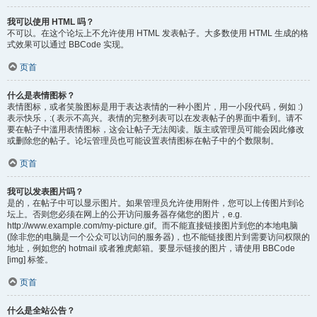
我可以使用 HTML 吗？
不可以。在这个论坛上不允许使用 HTML 发表帖子。大多数使用 HTML 生成的格
式效果可以通过 BBCode 实现。
页首
什么是表情图标？
表情图标，或者笑脸图标是用于表达表情的一种小图片，用一小段代码，例如 :)
表示快乐，:( 表示不高兴。表情的完整列表可以在发表帖子的界面中看到。请不
要在帖子中滥用表情图标，这会让帖子无法阅读。版主或管理员可能会因此修改
或删除您的帖子。论坛管理员也可能设置表情图标在帖子中的个数限制。
页首
我可以发表图片吗？
是的，在帖子中可以显示图片。如果管理员允许使用附件，您可以上传图片到论
坛上。否则您必须在网上的公开访问服务器存储您的图片，e.g.
http://www.example.com/my-picture.gif。而不能直接链接图片到您的本地电脑
(除非您的电脑是一个公众可以访问的服务器)，也不能链接图片到需要访问权限的
地址，例如您的 hotmail 或者雅虎邮箱。要显示链接的图片，请使用 BBCode
[img] 标签。
页首
什么是全站公告？