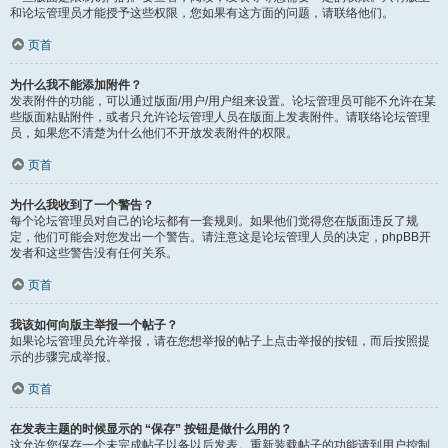
和论坛管理员才能授予这些权限，您如果有这方面的问题，请联络他们。
页首
为什么我不能添加附件？
发表附件的功能，可以通过版面/用户/用户组来设置。论坛管理员可能不允许在某
些版面粘贴附件，或者只允许论坛管理人员在版面上发表附件。请联络论坛管理
员，如果您不清楚为什么他们不开放发表附件的权限。
页首
为什么我收到了一个警告？
每个论坛管理员对自己的论坛都有一套规则。如果他们觉得您在版面违反了规
定，他们可能会对您发出一个警告。请注意这是论坛管理人员的决定，phpBB开
发者和这些警告没有任何关系。
页首
我该如何向版主举报一个帖子？
如果论坛管理员允许举报，请在您想举报的帖子上点击举报的按钮，而后按照提
示的步骤完成举报。
页首
在发表主题的时候显示的 “保存” 按钮是做什么用的？
这允许您保存一个未完成帖子以备以后发表。重新装载帖子的功能请到用户控制