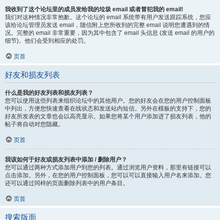
我收到了这个论坛里的成员发给我的垃圾 email 或者冒犯我的 email!
我们对这种情况非常抱歉。这个论坛的 email 系统带有用户发送跟踪系统，您应
该给论坛管理员发送 email，随信附上您所收到的完整 email 说明您遭遇到的情
况。完整的 email 非常重要，因为其中包含了 email 头信息 (发送 email 的用户的
细节)。他们会受到相应的处罚。
页首
好友和损友列表
什么是我的好友列表和损友列表？
您可以使用这些列表来组织论坛中的其他用户。您的好友会在您的用户控制面板
中列出，方便您快速查看在线状态和发送站内短信。另外在模板的支持下，您的
好友所发表的文章也会以高亮显示。如果您将某个用户添加进了损友列表，他的
帖子将自动对您隐藏。
页首
我该如何于好友或损友列表中添加 / 删除用户？
您可以通过两种方式添加用户到您的列表。通过浏览用户资料，那里有链接可以
点击添加。另外，在您的用户控制面板，您可以可以直接输入用户名来添加。您
还可以通过同样的页面删除列表中的用户条目。
页首
搜索版面