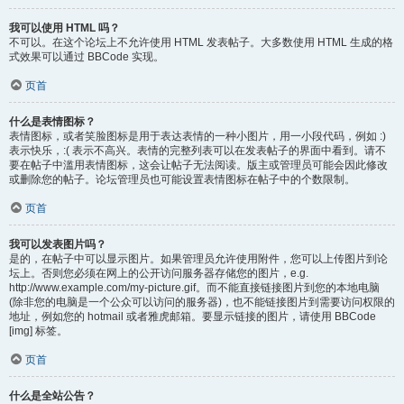
我可以使用 HTML 吗？
不可以。在这个论坛上不允许使用 HTML 发表帖子。大多数使用 HTML 生成的格
式效果可以通过 BBCode 实现。
页首
什么是表情图标？
表情图标，或者笑脸图标是用于表达表情的一种小图片，用一小段代码，例如 :)
表示快乐，:( 表示不高兴。表情的完整列表可以在发表帖子的界面中看到。请不
要在帖子中滥用表情图标，这会让帖子无法阅读。版主或管理员可能会因此修改
或删除您的帖子。论坛管理员也可能设置表情图标在帖子中的个数限制。
页首
我可以发表图片吗？
是的，在帖子中可以显示图片。如果管理员允许使用附件，您可以上传图片到论
坛上。否则您必须在网上的公开访问服务器存储您的图片，e.g.
http://www.example.com/my-picture.gif。而不能直接链接图片到您的本地电脑
(除非您的电脑是一个公众可以访问的服务器)，也不能链接图片到需要访问权限的
地址，例如您的 hotmail 或者雅虎邮箱。要显示链接的图片，请使用 BBCode
[img] 标签。
页首
什么是全站公告？