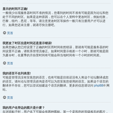
显示的时间不正确!
一般很少出现服务器时间不准的情况，您看到的时间不准有可能是因为论坛和您
处于不同的时区。如果是这种原因，您可以在个人资料中更改时区，例如伦敦，
巴黎，纽约，悉尼，等等。请注意更改时区等操作一般只有注册用户才可以进
行。如果您还未注册，就请尽快注册吧。
页首
我更改了时区但是时间还是显示错误!
如果您确认您已经设置了正确的时区而时间依然错误，那就有可能是服务器的时
间设置不正确，请联系管理员修正。如果时间显示相差一个小时，那就可能是因
为夏令时，在夏季的月份里时间有可能会和当地时间有一个小时的时间差。
页首
我的语言不在列表里!
可能是管理员没有安装您的语言，也有可能是目前还没有人将这个论坛翻译成您
的语言。请向论坛管理员咨询是否可以为您安装您使用的语言。如果这个语言的
翻译并不存在，您可以尝试创建这个语言的翻译。更多的信息请访问
phpBB
® 网
站。
页首
我的用户名旁边的图片是什麽？
在浏览帖子时，用户名下可能会有两种图标。第一个是和您的等级相关的图片，