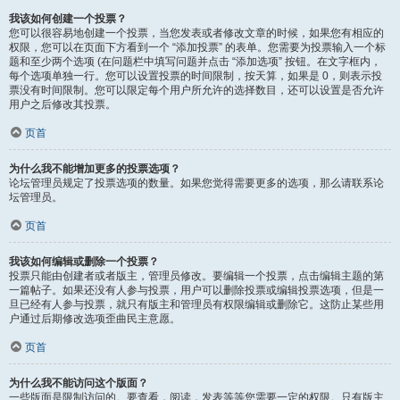
我该如何创建一个投票？
您可以很容易地创建一个投票，当您发表或者修改文章的时候，如果您有相应的
权限，您可以在页面下方看到一个 “添加投票” 的表单。您需要为投票输入一个标
题和至少两个选项 (在问题栏中填写问题并点击 “添加选项” 按钮。在文字框内，
每个选项单独一行。您可以设置投票的时间限制，按天算，如果是 0，则表示投
票没有时间限制。您可以限定每个用户所允许的选择数目，还可以设置是否允许
用户之后修改其投票。
页首
为什么我不能增加更多的投票选项？
论坛管理员规定了投票选项的数量。如果您觉得需要更多的选项，那么请联系论
坛管理员。
页首
我该如何编辑或删除一个投票？
投票只能由创建者或者版主，管理员修改。要编辑一个投票，点击编辑主题的第
一篇帖子。如果还没有人参与投票，用户可以删除投票或编辑投票选项，但是一
旦已经有人参与投票，就只有版主和管理员有权限编辑或删除它。这防止某些用
户通过后期修改选项歪曲民主意愿。
页首
为什么我不能访问这个版面？
一些版面是限制访问的。要查看，阅读，发表等等您需要一定的权限。只有版主