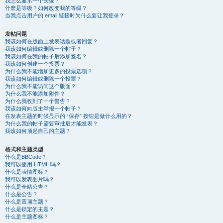
我怎么显示一个头像？
什麽是等级？如何改变我的等级？
当我点击用户的 email 链接时为什么要让我登录？
发帖问题
我该如何在版面上发表话题或者回复？
我该如何编辑或删除一个帖子？
我该如何在我的帖子后添加签名？
我该如何创建一个投票？
为什么我不能增加更多的投票选项？
我该如何编辑或删除一个投票？
为什么我不能访问这个版面？
为什么我不能添加附件？
为什么我收到了一个警告？
我该如何向版主举报一个帖子？
在发表主题的时候显示的 “保存” 按钮是做什么用的？
为什么我的帖子需要审批后才能发表？
我该如何顶起自己的主题？
格式和主题类型
什么是BBCode？
我可以使用 HTML 吗？
什么是表情图标？
我可以发表图片吗？
什么是全站公告？
什么是公告？
什么是置顶主题？
什么是锁定的主题？
什么是主题图标？