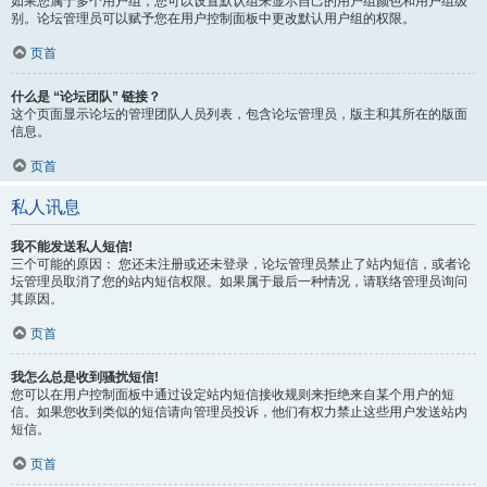
如果您属于多个用户组，您可以设置默认组来显示自己的用户组颜色和用户组级
别。论坛管理员可以赋予您在用户控制面板中更改默认用户组的权限。
页首
什么是 “论坛团队” 链接？
这个页面显示论坛的管理团队人员列表，包含论坛管理员，版主和其所在的版面
信息。
页首
私人讯息
我不能发送私人短信!
三个可能的原因： 您还未注册或还未登录，论坛管理员禁止了站内短信，或者论
坛管理员取消了您的站内短信权限。如果属于最后一种情况，请联络管理员询问
其原因。
页首
我怎么总是收到骚扰短信!
您可以在用户控制面板中通过设定站内短信接收规则来拒绝来自某个用户的短
信。如果您收到类似的短信请向管理员投诉，他们有权力禁止这些用户发送站内
短信。
页首