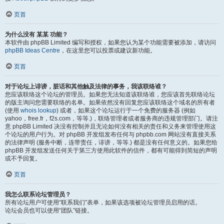
页首
为什么没有 某某 功能？
本软件由 phpBB Limited 编写和授权，如果您认为某个功能需要被添加，请访问
phpBB Ideas Centre
，在这里您可以投票或建议新功能。
页首
对于论坛上诽谤，脏话和其他触及法律的事务，我该联络谁？
您应该联络这个论坛的管理员。如果您无法知道该联络谁，您应该首先联络论坛
的版主询问您需要联络的名单。如果依然没有回复您应该联络这个域名的所有者
(使用
whois lookup
) 或者，如果这个论坛运行于一个免费的服务器 (例如
yahoo，free.fr，f2s.com，等等.)，联络管理者或者服务商的违规管理部门。请注
意 phpBB Limited 决没有控制并且无论如何没有相关的责任和义务来管理使用这
个论坛的用户行为。对 phpBB 开发组发布任何与 phpbb.com 网站没有直接关系
的法律声明 (服务中断，连带责任，诽谤，等等.) 都是没有任何意义的。如果您给
phpBB 开发组发送任何关于第三方使用此软件的信件，都有可能得到简短的声明
或不予回复。
页首
我怎么联系论坛管理员？
所有论坛用户可使用“联系我们”表单，如果该选项被论坛管理员启用的话。
论坛会员也可以使用“团队”链接。