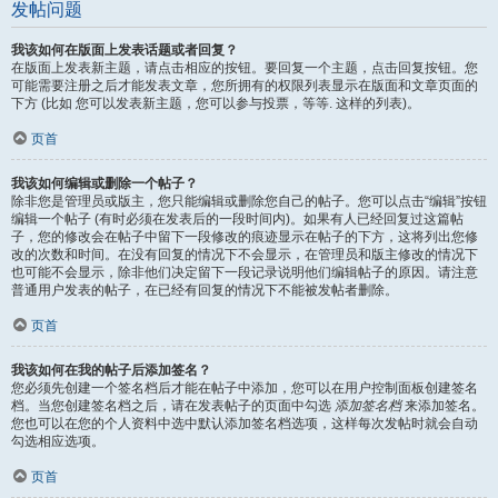
发帖问题
我该如何在版面上发表话题或者回复？
在版面上发表新主题，请点击相应的按钮。要回复一个主题，点击回复按钮。您
可能需要注册之后才能发表文章，您所拥有的权限列表显示在版面和文章页面的
下方 (比如 您可以发表新主题，您可以参与投票，等等. 这样的列表)。
页首
我该如何编辑或删除一个帖子？
除非您是管理员或版主，您只能编辑或删除您自己的帖子。您可以点击“编辑”按钮
编辑一个帖子 (有时必须在发表后的一段时间内)。如果有人已经回复过这篇帖
子，您的修改会在帖子中留下一段修改的痕迹显示在帖子的下方，这将列出您修
改的次数和时间。在没有回复的情况下不会显示，在管理员和版主修改的情况下
也可能不会显示，除非他们决定留下一段记录说明他们编辑帖子的原因。请注意
普通用户发表的帖子，在已经有回复的情况下不能被发帖者删除。
页首
我该如何在我的帖子后添加签名？
您必须先创建一个签名档后才能在帖子中添加，您可以在用户控制面板创建签名
档。当您创建签名档之后，请在发表帖子的页面中勾选
添加签名档
来添加签名。
您也可以在您的个人资料中选中默认添加签名档选项，这样每次发帖时就会自动
勾选相应选项。
页首