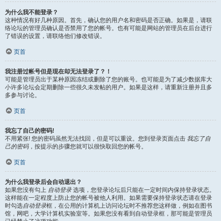
为什么我不能登录？
这种情况有好几种原因。首先，确认您的用户名和密码是否正确。如果是，请联
络论坛的管理员确认是否禁用了您的帐号。也有可能是网站的管理员在后台进行
了错误的设置，请联络他们修改错误。
页首
我注册过帐号但是现在却无法登录了？！
可能是管理员出于某种原因冻结或删除了您的账号。也可能是为了减少数据库大
小许多论坛会定期删除一些很久未发帖的用户。如果是这样，请重新注册并且多
多参与讨论。
页首
我忘了自己的密码!
不用紧张! 您的密码虽然无法找回，但是可以重设。您到登录页面点击
我忘了自
己的密码
，按提示的步骤您就可以很快取回您的帐号。
页首
为什么我登录后会自动退出？
如果您没有勾上
自动登录
选项，您登录论坛后只能在一定时间内保持登录状态。
这样能在一定程度上防止您的帐号被他人利用。如果需要保持登录状态请在登录
时勾选
自动登录
框，在公用的计算机上访问论坛时不推荐您这样做，例如在图书
馆，网吧，大学计算机实验室等。如果您没有看到自动登录框，那可能是管理员