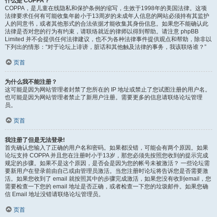
什么是 COPPA？
COPPA，是儿童在线隐私和保护条例的缩写，生效于1998年的美国法律。这项
法律要求任何有可能收集年龄小于13周岁的未成年人信息的网站必须持有其监护
人的同意书，或者其他形式的合法依据才能收集其身份信息。如果您不能确认此
法律是否对您的行为有约束，请联络就近的律师以得到帮助。请注意 phpBB
Limited 并不会提供任何法律建议，也不为各种法律事件提供观点和帮助，除非以
下列出的情形：“对于论坛上诽谤，脏话和其他触及法律的事务，我该联络谁？”
页首
为什么我不能注册？
这可能是因为网站管理者封禁了您所在的 IP 地址或禁止了您试图注册的用户名。
也可能是因为网站管理者禁止了新用户注册。需要更多的信息请联络论坛管理
员。
页首
我注册了但是无法登录!
首先确认您输入了正确的用户名和密码。如果都没错，可能会有两个原因。如果
论坛支持 COPPA 并且您在注册时小于13岁，那您必须先按照您收到的提示完成
规定的步骤。如果不是这个原因，是否会是因为您的帐号未被激活？ 一些论坛需
要新用户在登录前由自己或由管理员激活。当您注册时论坛将告诉您是否需要激
活。如果您收到了 email 就按照其中的步骤完成激活，如果您没有收到email，您
需要检查一下您的 email 地址是否正确，或者检查一下您的垃圾邮件。如果您确
信 Email 地址没错请联络论坛管理员。
页首